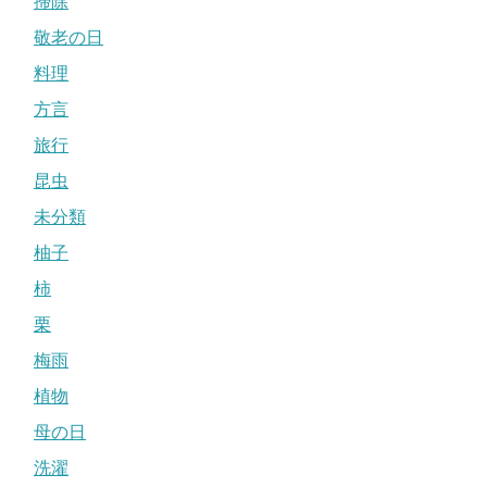
掃除
敬老の日
料理
方言
旅行
昆虫
未分類
柚子
柿
栗
梅雨
植物
母の日
洗濯