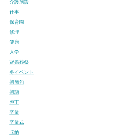
介護施設
仕事
保育園
修理
健康
入学
冠婚葬祭
冬イベント
初節句
初詣
包丁
卒業
卒業式
収納