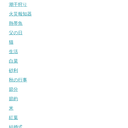
潮干狩り
火災報知器
熱帯魚
父の日
猫
生活
白菜
砂利
秋の行事
節分
節約
米
紅葉
結婚式