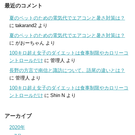
最近のコメント
夏のペットのための電気代でエアコンと暑さ対策は？
に
takarand2
より
夏のペットのための電気代でエアコンと暑さ対策は？
に
がおーちゃん
より
100キロ超え女子のダイエットは食事制限やカロリーコ
ントロールだけ
に
管理人
より
長野の方言で南信と諏訪について。語尾の違いとは？
に
管理人
より
100キロ超え女子のダイエットは食事制限やカロリーコ
ントロールだけ
に
Shin N
より
アーカイブ
2020年