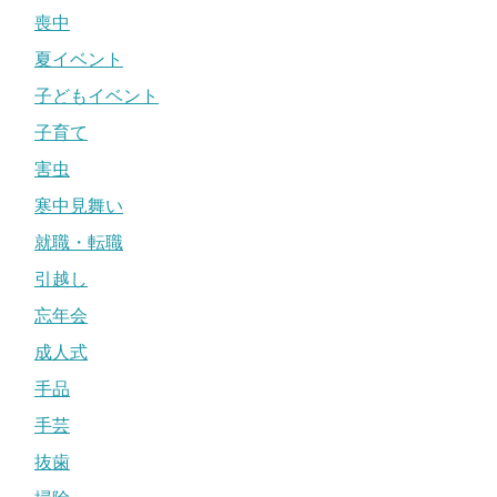
喪中
夏イベント
子どもイベント
子育て
害虫
寒中見舞い
就職・転職
引越し
忘年会
成人式
手品
手芸
抜歯