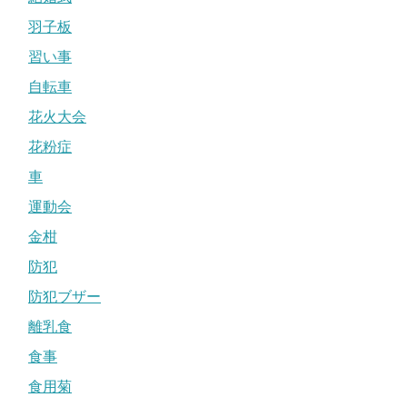
羽子板
習い事
自転車
花火大会
花粉症
車
運動会
金柑
防犯
防犯ブザー
離乳食
食事
食用菊