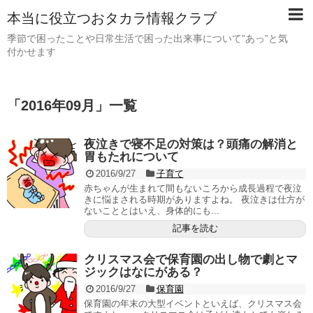
本当に役立つおタカラ情報クラブ
季節で困ったことや日常生活で困った出来事について”あっ”と気
付かせます
「
2016年09月
」
一覧
夜泣きで寝不足の対策は？頭痛の解消と
胃もたれについて
2016/9/27
子育て
赤ちゃんが生まれて間もないころから成長過程で夜泣
きに悩まされる時期がありますよね。 夜泣きは仕方が
ないこととはいえ、身体的にも...
記事を読む
クリスマス会で保育園の出し物で劇とマ
ジックはなにがある？
2016/9/27
保育園
保育園の年末の大型イベントといえば、クリスマス会