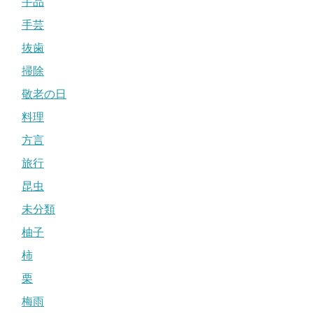
手品
手芸
抜歯
掃除
敬老の日
料理
方言
旅行
昆虫
未分類
柚子
柿
栗
梅雨