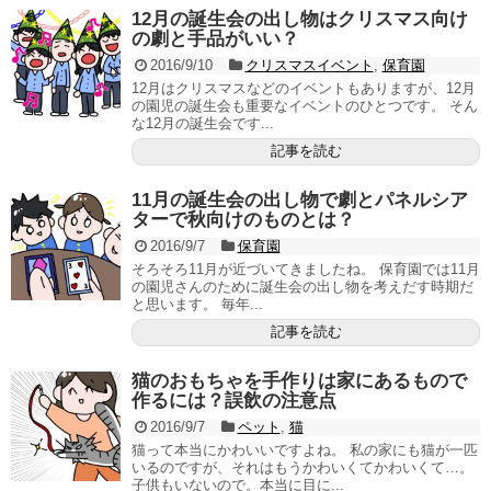
12月の誕生会の出し物はクリスマス向け
の劇と手品がいい？
2016/9/10
クリスマスイベント
,
保育園
12月はクリスマスなどのイベントもありますが、12月
の園児の誕生会も重要なイベントのひとつです。 そん
な12月の誕生会です...
記事を読む
11月の誕生会の出し物で劇とパネルシア
ターで秋向けのものとは？
2016/9/7
保育園
そろそろ11月が近づいてきましたね。 保育園では11月
の園児さんのために誕生会の出し物を考えだす時期だ
と思います。 毎年...
記事を読む
猫のおもちゃを手作りは家にあるもので
作るには？誤飲の注意点
2016/9/7
ペット
,
猫
猫って本当にかわいいですよね。 私の家にも猫が一匹
いるのですが、それはもうかわいくてかわいくて…。
子供もいないので。本当に目に...