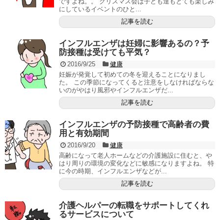
ですよね。。 クリスマス会は子ども達もとても楽しみ
にしているイベントのひと...
記事を読む
インフルエンザは妊婦に影響あるの？予
防接種は受けても平気？
2016/9/25
健康
妊娠が発覚して初めての冬を迎えることになりまし
た。 この季節になってくると注意をしなければならな
いのがやはり風邪やインフルエンザだ...
記事を読む
インフルエンザの予防接種で高齢者の費
用と有効期間
2016/9/20
健康
高齢になって老人ホームなどの介護施設に住むと、や
はり周りの環境の変化などに敏感になりますよね。 特
に今の時期、インフルエンザなどが...
記事を読む
介護ヘルパーの転職をサポートしてくれ
るサービスについて