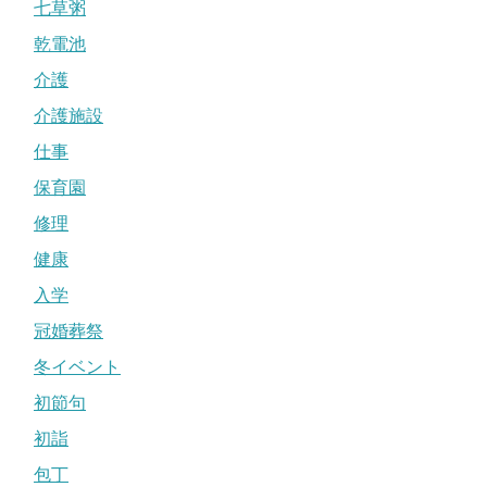
七草粥
乾電池
介護
介護施設
仕事
保育園
修理
健康
入学
冠婚葬祭
冬イベント
初節句
初詣
包丁