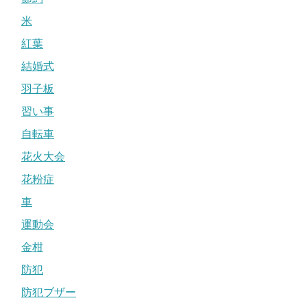
米
紅葉
結婚式
羽子板
習い事
自転車
花火大会
花粉症
車
運動会
金柑
防犯
防犯ブザー