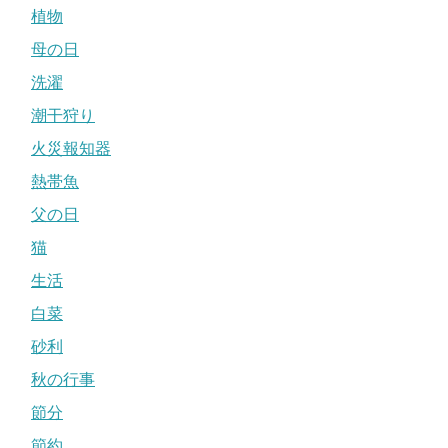
植物
母の日
洗濯
潮干狩り
火災報知器
熱帯魚
父の日
猫
生活
白菜
砂利
秋の行事
節分
節約