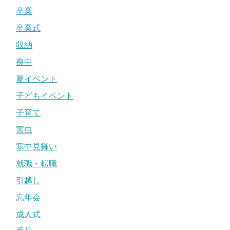
卒業
卒業式
収納
喪中
夏イベント
子どもイベント
子育て
害虫
寒中見舞い
就職・転職
引越し
忘年会
成人式