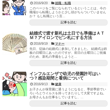
2016/9/20
就職・転職
このページをご覧になられているということは、今の
職場から転職しようかと少し頭がちらついていません
か？ もし転職という言...
記事を読む
結婚式で渡す新札は土日でも準備はＡＴ
Ｍ？アイロンでピン札にする方法
2016/9/19
マナー
先日、従妹の結婚式に参加してきました。 結婚式は鉄
板の日曜日にあったのですが、前日の土曜日にご祝儀
のため、新札の準備をしようと...
記事を読む
インフルエンザで幼児の登園許可はい
つ？感染期間と看病について
2016/9/13
健康
お子さんが保育園に通うようになると、季節季節でい
ろいろとウイルスを持ってきたりして大変ですよね。
お母さんもお仕事をしていますし、...
記事を読む