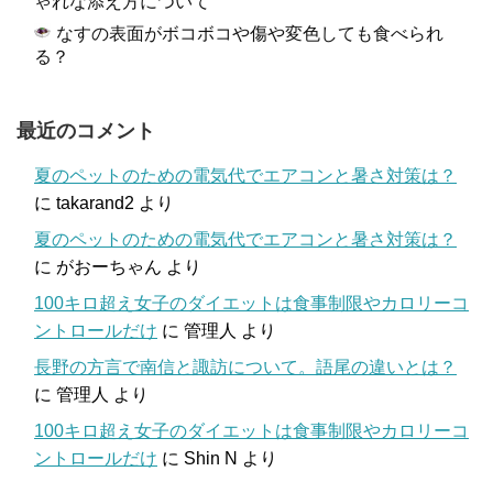
ゃれな添え方について
なすの表面がボコボコや傷や変色しても食べられ
る？
最近のコメント
夏のペットのための電気代でエアコンと暑さ対策は？
に
takarand2
より
夏のペットのための電気代でエアコンと暑さ対策は？
に
がおーちゃん
より
100キロ超え女子のダイエットは食事制限やカロリーコ
ントロールだけ
に
管理人
より
長野の方言で南信と諏訪について。語尾の違いとは？
に
管理人
より
100キロ超え女子のダイエットは食事制限やカロリーコ
ントロールだけ
に
Shin N
より