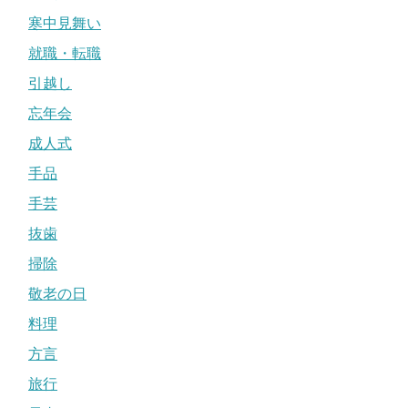
寒中見舞い
就職・転職
引越し
忘年会
成人式
手品
手芸
抜歯
掃除
敬老の日
料理
方言
旅行