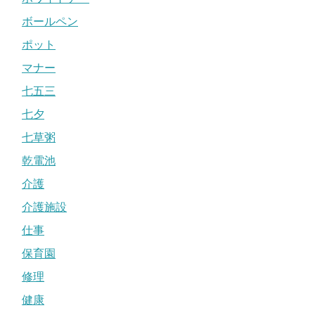
ボールペン
ポット
マナー
七五三
七夕
七草粥
乾電池
介護
介護施設
仕事
保育園
修理
健康