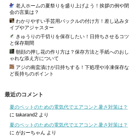
老人ホームの夏祭りを盛り上げよう！挨拶の例や閉
会の言葉は？
わかりやすい手芸用バックルの付け方！差し込みタ
イプやアジャスター
きゅうりの千切りを保存したい！日持ちさせるコツ
と保存期間
朝顔の押し花の作り方は？保存方法と手紙へのおし
ゃれな添え方について
アジの南蛮漬けが日持ちする！下処理や冷凍保存な
ど長持ちのポイント
最近のコメント
夏のペットのための電気代でエアコンと暑さ対策は？
に
takarand2
より
夏のペットのための電気代でエアコンと暑さ対策は？
に
がおーちゃん
より