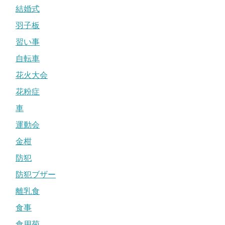
結婚式
羽子板
習い事
自転車
花火大会
花粉症
車
運動会
金柑
防犯
防犯ブザー
離乳食
食事
食用菊