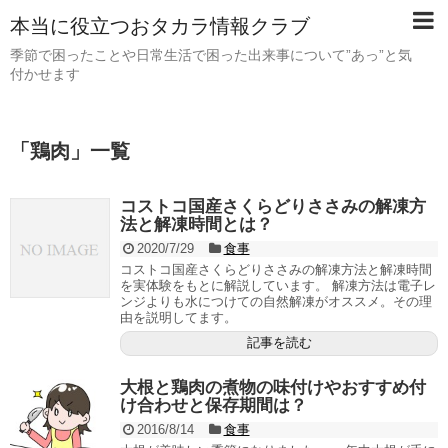
本当に役立つおタカラ情報クラブ
季節で困ったことや日常生活で困った出来事について”あっ”と気
付かせます
「
鶏肉
」
一覧
コストコ国産さくらどりささみの解凍方
法と解凍時間とは？
2020/7/29
食事
コストコ国産さくらどりささみの解凍方法と解凍時間
を実体験をもとに解説しています。 解凍方法は電子レ
ンジよりも水につけての自然解凍がオススメ。その理
由を説明してます。
記事を読む
大根と鶏肉の煮物の味付けやおすすめ付
け合わせと保存期間は？
2016/8/14
食事