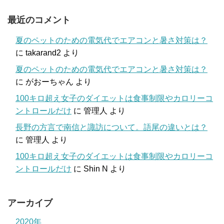
最近のコメント
夏のペットのための電気代でエアコンと暑さ対策は？
に
takarand2
より
夏のペットのための電気代でエアコンと暑さ対策は？
に
がおーちゃん
より
100キロ超え女子のダイエットは食事制限やカロリーコ
ントロールだけ
に
管理人
より
長野の方言で南信と諏訪について。語尾の違いとは？
に
管理人
より
100キロ超え女子のダイエットは食事制限やカロリーコ
ントロールだけ
に
Shin N
より
アーカイブ
2020年