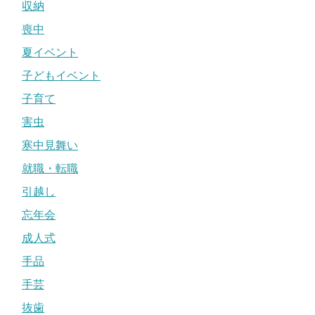
収納
喪中
夏イベント
子どもイベント
子育て
害虫
寒中見舞い
就職・転職
引越し
忘年会
成人式
手品
手芸
抜歯