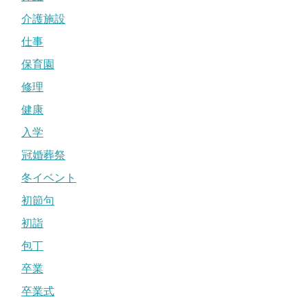
介護施設
仕事
保育園
修理
健康
入学
冠婚葬祭
冬イベント
初節句
初詣
包丁
卒業
卒業式