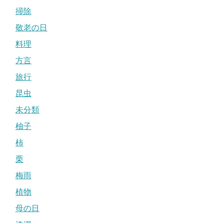
掃除
敬老の日
料理
方言
旅行
昆虫
未分類
柚子
柿
栗
梅雨
植物
母の日