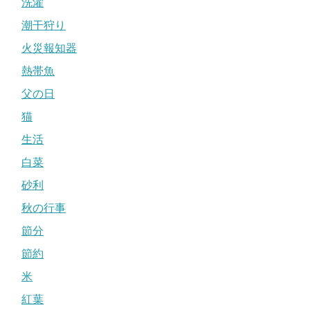
洗濯
潮干狩り
火災報知器
熱帯魚
父の日
猫
生活
白菜
砂利
秋の行事
節分
節約
米
紅葉