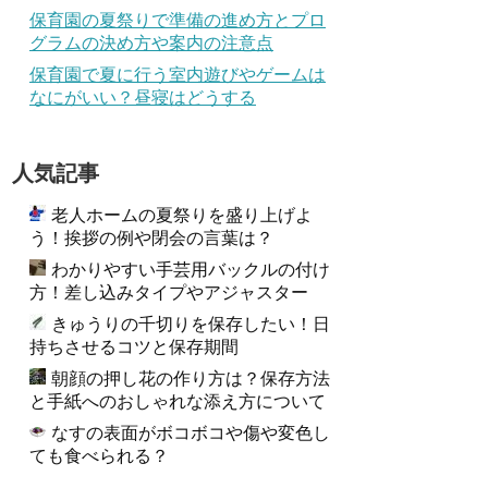
保育園の夏祭りで準備の進め方とプロ
グラムの決め方や案内の注意点
保育園で夏に行う室内遊びやゲームは
なにがいい？昼寝はどうする
人気記事
老人ホームの夏祭りを盛り上げよ
う！挨拶の例や閉会の言葉は？
わかりやすい手芸用バックルの付け
方！差し込みタイプやアジャスター
きゅうりの千切りを保存したい！日
持ちさせるコツと保存期間
朝顔の押し花の作り方は？保存方法
と手紙へのおしゃれな添え方について
なすの表面がボコボコや傷や変色し
ても食べられる？