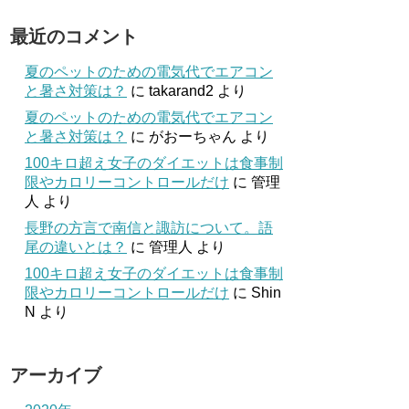
最近のコメント
夏のペットのための電気代でエアコン
と暑さ対策は？
に
takarand2
より
夏のペットのための電気代でエアコン
と暑さ対策は？
に
がおーちゃん
より
100キロ超え女子のダイエットは食事制
限やカロリーコントロールだけ
に
管理
人
より
長野の方言で南信と諏訪について。語
尾の違いとは？
に
管理人
より
100キロ超え女子のダイエットは食事制
限やカロリーコントロールだけ
に
Shin
N
より
アーカイブ