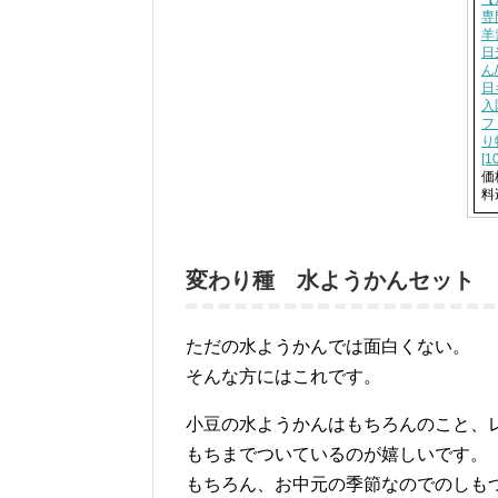
専
羊
日
ん
日
入
フ
り
[1
価
料
変わり種 水ようかんセット
ただの水ようかんでは面白くない。
そんな方にはこれです。
小豆の水ようかんはもちろんのこと、
もちまでついているのが嬉しいです。
もちろん、お中元の季節なのでのしも