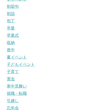
初節句
初詣
包丁
卒業
卒業式
収納
喪中
夏イベント
子どもイベント
子育て
害虫
寒中見舞い
就職・転職
引越し
忘年会