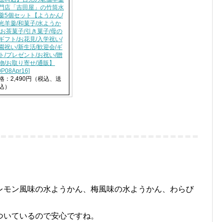
門店「吉田屋」の竹筒水
羹5個セット【ようかん/
光羊羹/和菓子/水ようか
/お茶菓子/引き菓子/母の
ギフト/お花見/入学祝い/
園祝い/新生活/歓迎会/ギ
ト/プレゼント/お祝い/贈
物/お取り寄せ/通販】
0P08Apr16]
格：2,490円（税込、送
込）
レモン風味の水ようかん、梅風味の水ようかん、わらび
ついているので安心ですね。