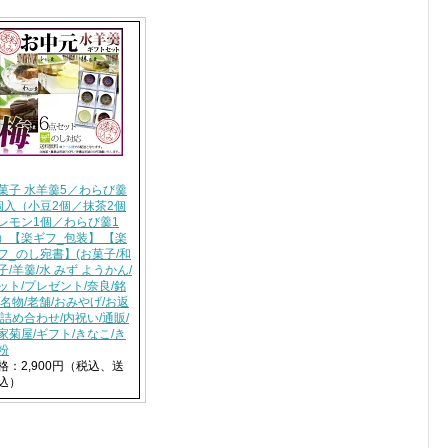
菓子 水羊羹5／わらび羹
個入（小豆2個／抹茶2個
レモン1個／わらび羹1
）【楽ギフ_包装】 【楽
フ_のし宛書】(お菓子/和
子/羊羹/水 みず ようかん/
ット/プレゼント/奈良/銘
/名物/老舗/おみやげ/お返
/詰め合わせ/内祝い/通販/
家菊屋/ギフト/きなこ/き
粉
格：2,900円（税込、送
込）