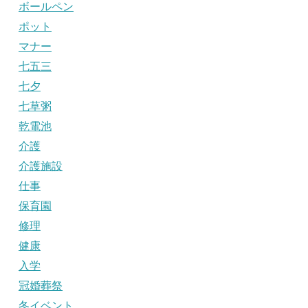
ボールペン
ポット
マナー
七五三
七夕
七草粥
乾電池
介護
介護施設
仕事
保育園
修理
健康
入学
冠婚葬祭
冬イベント