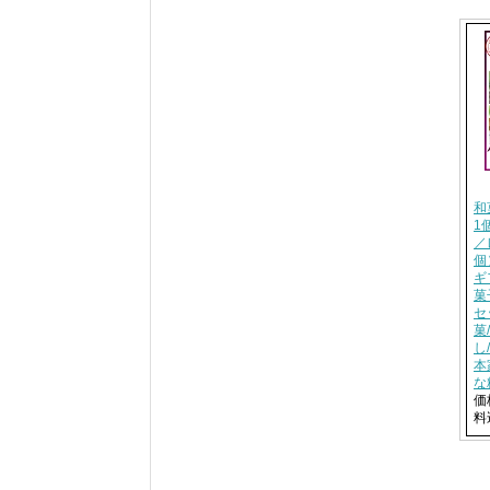
和
1
／
個
ギ
菓
セ
菓
し
本
な
価
料