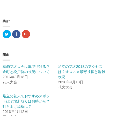
共有:
ク
F
ク
リ
a
リ
ッ
c
ッ
ク
e
ク
し
b
し
て
o
て
T
o
G
関連
w
k
o
i
で
o
t
共
g
t
有
l
葛飾花火大会は車で行ける？
足立の花火2018のアクセス
e
(
e
r
新
+
金町と松戸側の状況について
は？オススメ最寄り駅と混雑
で
し
で
2016年5月18日
共
い
共
状況
有
ウ
有
花火大会
2016年4月13日
(
ィ
(
新
ン
新
花火大会
し
ド
し
い
ウ
い
ウ
で
ウ
足立の花火でおすすめスポッ
ィ
開
ィ
トは？場所取りは何時から？
ン
き
ン
ド
ま
ド
打ち上げ場所は？
ウ
す
ウ
で
)
で
2016年4月12日
開
開