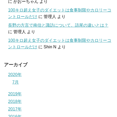
に
がおーちゃん
より
100キロ超え女子のダイエットは食事制限やカロリーコ
ントロールだけ
に
管理人
より
長野の方言で南信と諏訪について。語尾の違いとは？
に
管理人
より
100キロ超え女子のダイエットは食事制限やカロリーコ
ントロールだけ
に
Shin N
より
アーカイブ
2020年
7月
2019年
2018年
2017年
2016年