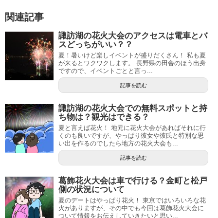
関連記事
諏訪湖の花火大会のアクセスは電車とバ
スどっちがいい？？
夏！暑いけど楽しイベントが盛りだくさん！ 私も夏
が来るとワクワクします。 長野県の田舎のほう出身
ですので、イベントごとと言っ...
記事を読む
諏訪湖の花火大会での無料スポットと持
ち物は？観光はできる？
夏と言えば花火！ 地元に花火大会があればそれに行
くのも良いですが、やっぱり彼女や彼氏と特別な思
い出を作るのでしたら地方の花火大会も...
記事を読む
葛飾花火大会は車で行ける？金町と松戸
側の状況について
夏のデートはやっぱり花火！ 東京ではいろいろな花
火がありますが、その中でも今回は葛飾花火大会に
ついて情報をお伝えしていきたいと思い...