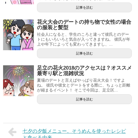
記事を読む
花火大会のデートの持ち物で女性の場合
の服装と髪型
社会人になると、学生のころと違って彼氏とのデー
トにもいろいろと気合が入ってきますね。 彼氏が年
上や年下によっても変わってきますし、...
記事を読む
足立の花火2018のアクセスは？オススメ
最寄り駅と混雑状況
夏場のデートと言えばやっぱり花火大会！ですよ
ね。 彼氏や彼女とデートをする際に、ちょっと距離
が縮まるイベント！ そこで今回は、足立区...
記事を読む
七夕の夕飯メニュー。そうめんを使ったレシピ
と食べる由来