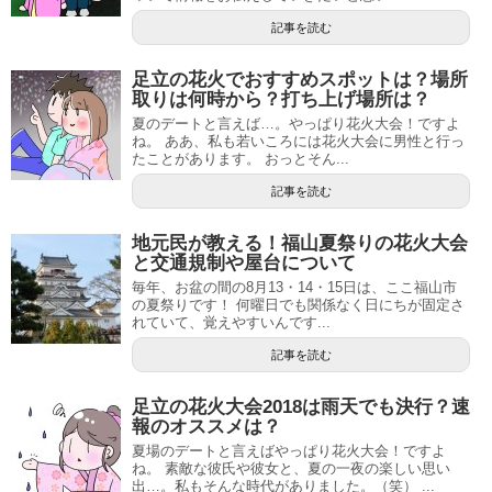
記事を読む
足立の花火でおすすめスポットは？場所
取りは何時から？打ち上げ場所は？
夏のデートと言えば…。やっぱり花火大会！ですよ
ね。 ああ、私も若いころには花火大会に男性と行っ
たことがあります。 おっとそん...
記事を読む
地元民が教える！福山夏祭りの花火大会
と交通規制や屋台について
毎年、お盆の間の8月13・14・15日は、ここ福山市
の夏祭りです！ 何曜日でも関係なく日にちが固定さ
れていて、覚えやすいんです...
記事を読む
足立の花火大会2018は雨天でも決行？速
報のオススメは？
夏場のデートと言えばやっぱり花火大会！ですよ
ね。 素敵な彼氏や彼女と、夏の一夜の楽しい思い
出…。私もそんな時代がありました。（笑） ...