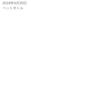
で
)
で
2018年9月20日
開
開
ペットボトル
き
き
ま
ま
す
す
)
)