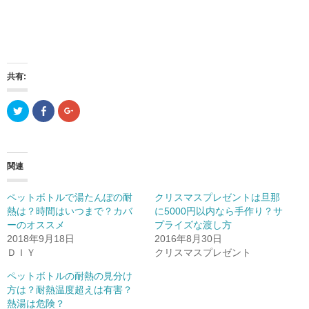
共有:
ク
F
ク
リ
a
リ
ッ
c
ッ
ク
e
ク
し
b
し
て
o
て
T
o
G
関連
w
k
o
i
で
o
t
共
g
t
有
l
ペットボトルで湯たんぽの耐
クリスマスプレゼントは旦那
e
(
e
r
新
+
熱は？時間はいつまで？カバ
に5000円以内なら手作り？サ
で
し
で
ーのオススメ
共
い
共
プライズな渡し方
有
ウ
有
2018年9月18日
2016年8月30日
(
ィ
(
新
ン
新
ＤＩＹ
クリスマスプレゼント
し
ド
し
い
ウ
い
ウ
で
ウ
ペットボトルの耐熱の見分け
ィ
開
ィ
方は？耐熱温度超えは有害？
ン
き
ン
ド
ま
ド
熱湯は危険？
ウ
す
ウ