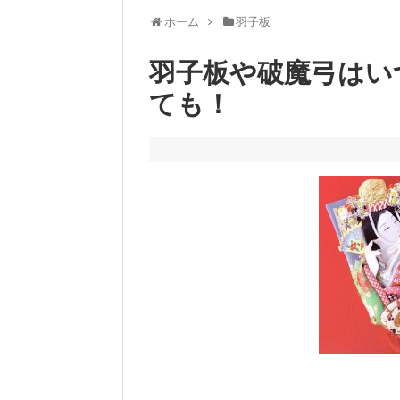
ホーム
羽子板
羽子板や破魔弓はい
ても！