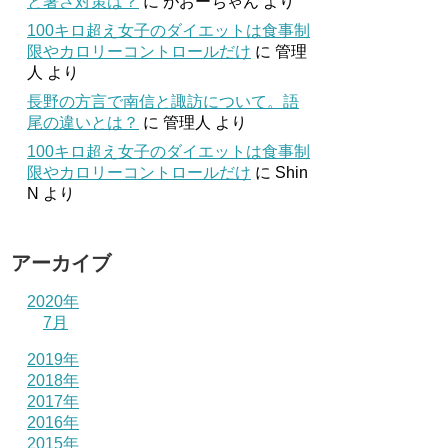
と暑さ対策は？
に
がおーちゃん
より
100キロ超え女子のダイエットは食事制
限やカロリーコントロールだけ
に
管理
人
より
長野の方言で南信と諏訪について。語
尾の違いとは？
に
管理人
より
100キロ超え女子のダイエットは食事制
限やカロリーコントロールだけ
に
Shin
N
より
アーカイブ
2020年
7月
2019年
2018年
2017年
2016年
2015年