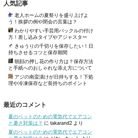
人気記事
老人ホームの夏祭りを盛り上げよ
う！挨拶の例や閉会の言葉は？
わかりやすい手芸用バックルの付け
方！差し込みタイプやアジャスター
きゅうりの千切りを保存したい！日
持ちさせるコツと保存期間
朝顔の押し花の作り方は？保存方法
と手紙へのおしゃれな添え方について
アジの南蛮漬けが日持ちする！下処
理や冷凍保存など長持ちのポイント
最近のコメント
夏のペットのための電気代でエアコン
と暑さ対策は？
に
takarand2
より
夏のペットのための電気代でエアコン