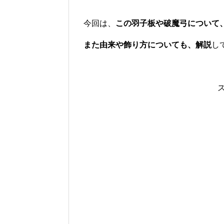
今回は、
この羽子板や破魔弓について
また由来や飾り方についても、解説
し