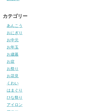
カテゴリー
あんこう
おにぎり
お中元
お年玉
お歳暮
お盆
お祭り
お花見
くわい
はまぐり
ひな祭り
アイロン