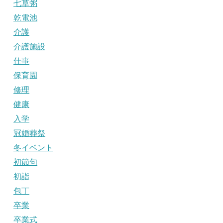
七草粥
乾電池
介護
介護施設
仕事
保育園
修理
健康
入学
冠婚葬祭
冬イベント
初節句
初詣
包丁
卒業
卒業式