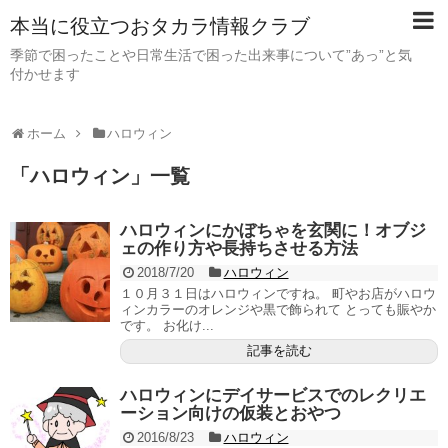
本当に役立つおタカラ情報クラブ
季節で困ったことや日常生活で困った出来事について”あっ”と気
付かせます
ホーム
ハロウィン
「
ハロウィン
」
一覧
ハロウィンにかぼちゃを玄関に！オブジ
ェの作り方や長持ちさせる方法
2018/7/20
ハロウィン
１０月３１日はハロウィンですね。 町やお店がハロウ
ィンカラーのオレンジや黒で飾られて とっても賑やか
です。 お化け...
記事を読む
ハロウィンにデイサービスでのレクリエ
ーション向けの仮装とおやつ
2016/8/23
ハロウィン