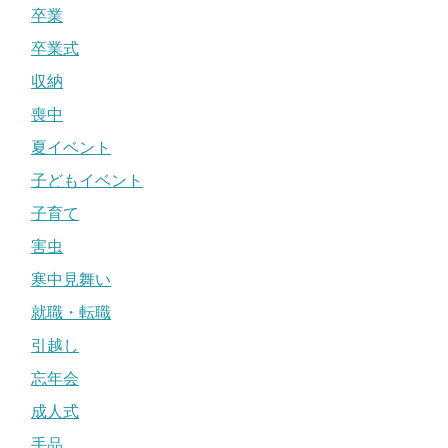
卒業
卒業式
収納
喪中
夏イベント
子どもイベント
子育て
害虫
寒中見舞い
就職・転職
引越し
忘年会
成人式
手品