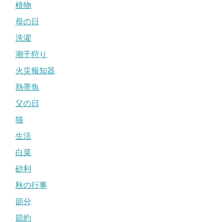
植物
母の日
洗濯
潮干狩り
火災報知器
熱帯魚
父の日
猫
生活
白菜
砂利
秋の行事
節分
節約