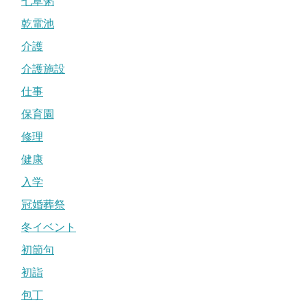
七草粥
乾電池
介護
介護施設
仕事
保育園
修理
健康
入学
冠婚葬祭
冬イベント
初節句
初詣
包丁