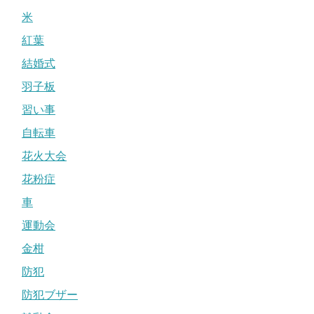
米
紅葉
結婚式
羽子板
習い事
自転車
花火大会
花粉症
車
運動会
金柑
防犯
防犯ブザー