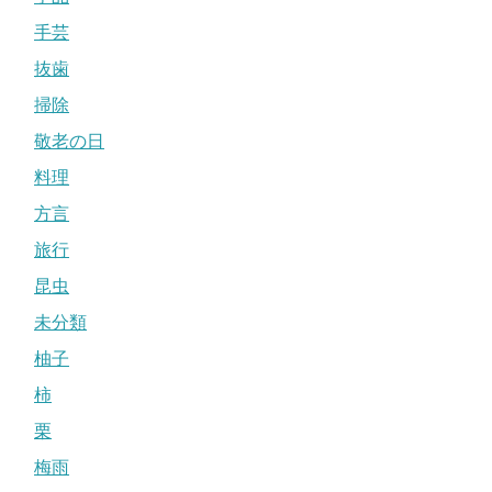
手芸
抜歯
掃除
敬老の日
料理
方言
旅行
昆虫
未分類
柚子
柿
栗
梅雨