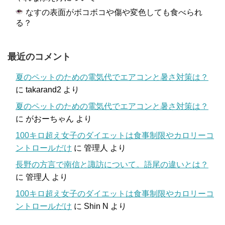
なすの表面がボコボコや傷や変色しても食べられ
る？
最近のコメント
夏のペットのための電気代でエアコンと暑さ対策は？
に
takarand2
より
夏のペットのための電気代でエアコンと暑さ対策は？
に
がおーちゃん
より
100キロ超え女子のダイエットは食事制限やカロリーコ
ントロールだけ
に
管理人
より
長野の方言で南信と諏訪について。語尾の違いとは？
に
管理人
より
100キロ超え女子のダイエットは食事制限やカロリーコ
ントロールだけ
に
Shin N
より