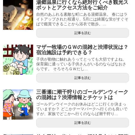
湯郷温泉に行くなら絶対行くべき観光ス
ポットとアクセス方法をご紹介
自然のあふれる素敵な町にある湯郷温泉。 春にはラ
イトアップされた桜通り、5月には綺麗な蛍がすぐそ
ばで鑑賞できることから浴衣で散歩。...
記事を読む
マザー牧場のＧＷの混雑と渋滞状況は？
宿泊施設は予約できる？
子供が動物に触れあうってとっても大切ですよね。
保育園に通っている子供さんがいるのならばなおさ
らです。 そろそろＧＷだし...
記事を読む
三番瀬に潮干狩りのゴールデンウィーク
の混雑は？渋滞情報とチケットは
ゴールデンウイークのお休みはどこに行くか決まっ
ていますか？ どこかテーマパークへ行くのも良いで
すが、家族でどこかへ行くのならば潮干狩り...
記事を読む