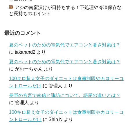
アジの南蛮漬けが日持ちする！下処理や冷凍保存な
ど長持ちのポイント
最近のコメント
夏のペットのための電気代でエアコンと暑さ対策は？
に
takarand2
より
夏のペットのための電気代でエアコンと暑さ対策は？
に
がおーちゃん
より
100キロ超え女子のダイエットは食事制限やカロリーコ
ントロールだけ
に
管理人
より
長野の方言で南信と諏訪について。語尾の違いとは？
に
管理人
より
100キロ超え女子のダイエットは食事制限やカロリーコ
ントロールだけ
に
Shin N
より