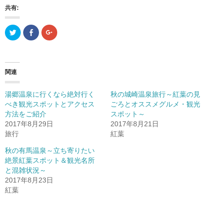
共有:
ク
F
ク
リ
a
リ
ッ
c
ッ
ク
e
ク
し
b
し
て
o
て
T
o
G
関連
w
k
o
i
で
o
t
共
g
t
有
l
湯郷温泉に行くなら絶対行く
秋の城崎温泉旅行～紅葉の見
e
(
e
r
新
+
べき観光スポットとアクセス
ごろとオススメグルメ・観光
で
し
で
方法をご紹介
共
い
共
スポット～
有
ウ
有
2017年8月29日
2017年8月21日
(
ィ
(
新
ン
新
旅行
紅葉
し
ド
し
い
ウ
い
ウ
で
ウ
秋の有馬温泉～立ち寄りたい
ィ
開
ィ
絶景紅葉スポット＆観光名所
ン
き
ン
ド
ま
ド
と混雑状況～
ウ
す
ウ
で
)
で
2017年8月23日
開
開
紅葉
き
き
ま
ま
す
す
)
)