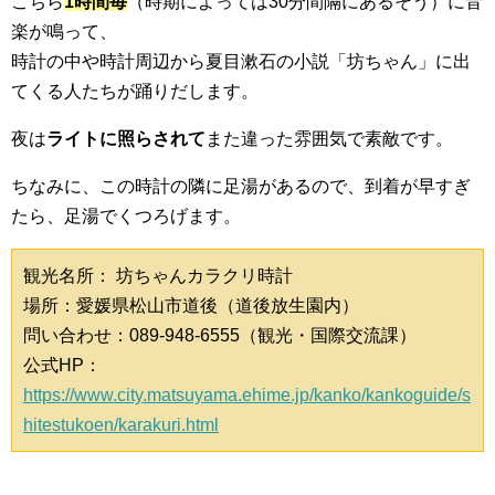
こちら
1時間毎
（時期によっては30分間隔にあるそう）に音
楽が鳴って、
時計の中や時計周辺から夏目漱石の小説「坊ちゃん」に出
てくる人たちが踊りだします。
夜は
ライトに照らされて
また違った雰囲気で素敵です。
ちなみに、この時計の隣に足湯があるので、到着が早すぎ
たら、足湯でくつろげます。
観光名所： 坊ちゃんカラクリ時計
場所：愛媛県松山市道後（道後放生園内）
問い合わせ：089-948-6555（観光・国際交流課）
公式HP：
https://www.city.matsuyama.ehime.jp/kanko/kankoguide/s
hitestukoen/karakuri.html