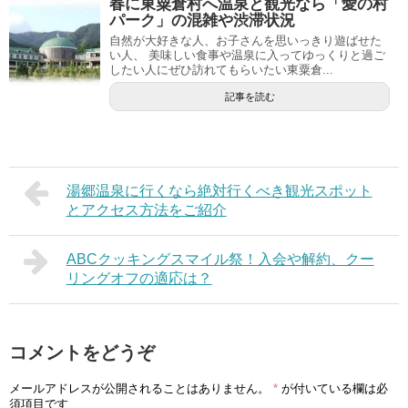
春に東粟倉村へ温泉と観光なら「愛の村
パーク」の混雑や渋滞状況
自然が大好きな人、お子さんを思いっきり遊ばせた
い人、 美味しい食事や温泉に入ってゆっくりと過ご
したい人にぜひ訪れてもらいたい東粟倉...
記事を読む
湯郷温泉に行くなら絶対行くべき観光スポット
とアクセス方法をご紹介
ABCクッキングスマイル祭！入会や解約、クー
リングオフの適応は？
コメントをどうぞ
メールアドレスが公開されることはありません。
*
が付いている欄は必
須項目です