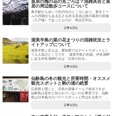
皇居の梅の花の見ごろは？混雑具合と皇
居の周辺散歩コースについて
東京駅から歩いて約15分のところにあり、東京ドー
ムの25個分もある広さを誇る皇居は徳川幕府の居城
（江戸城）であったものが、明治元年以...
記事を読む
渥美半島の菜の花まつりの混雑状況とラ
イトアップについて
渥美半島と言えば、愛知県ではデートスポットとし
ても人気のところです。 渥美半島の先端、伊良湖岬
にある伊良湖岬灯台は「日本の灯台...
記事を読む
仙酔島の冬の観光と所要時間・オススメ
観光スポットと鞆の浦の絶景
広島県と聞くと、宮島や原爆ドームで有名ですが、
仙酔島は意外と知られていないのが事実です。仙酔
島は日本最大のパワースポットと呼ばれる島で、...
記事を読む