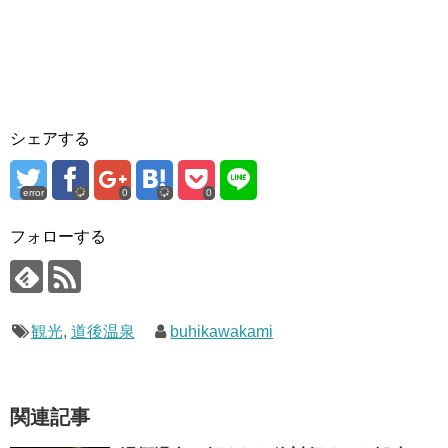
シェアする
error
0
0
フォローする
観光
,
道後温泉
buhikawakami
関連記事