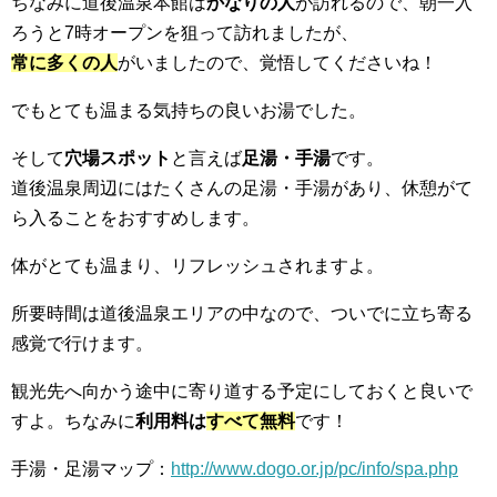
ちなみに道後温泉本館は
かなりの人
が訪れるので、朝一入
ろうと7時オープンを狙って訪れましたが、
常に多くの人
がいましたので、覚悟してくださいね！
でもとても温まる気持ちの良いお湯でした。
そして
穴場スポット
と言えば
足湯・手湯
です。
道後温泉周辺にはたくさんの足湯・手湯があり、休憩がて
ら入ることをおすすめします。
体がとても温まり、リフレッシュされますよ。
所要時間は道後温泉エリアの中なので、ついでに立ち寄る
感覚で行けます。
観光先へ向かう途中に寄り道する予定にしておくと良いで
すよ。ちなみに
利用料は
すべて無料
です！
手湯・足湯マップ：
http://www.dogo.or.jp/pc/info/spa.php