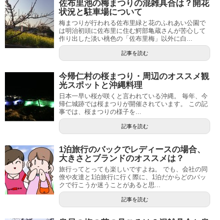
佐布里池の梅まつりの混雑具合は？開花
状況と駐車場について
梅まつりが行われる佐布里緑と花のふれあい公園で
は明治初頭に佐布里に住む鰐部亀蔵さんが苦心して
作り出した淡い桃色の「佐布里梅」以外に白...
記事を読む
今帰仁村の桜まつり・周辺のオススメ観
光スポットと沖縄料理
日本一早い桜が咲くと言われている沖縄。 毎年、今
帰仁城跡では桜まつりが開催されています。 この記
事では、桜まつりの様子を...
記事を読む
1泊旅行のバックでレディースの場合、
大きさとブランドのオススメは？
旅行ってとっても楽しいですよね。 でも、会社の同
僚や友達と1泊旅行に行く際に、1泊だからどのバッ
クで行こうか迷うことがあると思...
記事を読む