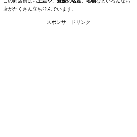
この商店街はお
土産
や、
愛媛の名産
、
名物
などいろんなお
店がたくさん立ち並んでいます。
スポンサードリンク