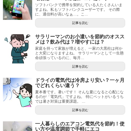
ソフトバンクで携帯を契約している人たくさんいま
すよね。私もソフトバンクユーザーです。 その際
に、通信料が高いなぁ…。こ...
記事を読む
サラリーマンのお小遣いを節約のオスス
メは？飲み代は？増やすには？
家庭を持って家族が増えると、一家の大黒柱は何か
と大変になりますよね。 サラリーマンとして一生懸
命頑張っているのに、毎月...
記事を読む
ドライの電気代は冷房より安い？一ヶ月
でどれくらい違う？
夏本番です。暑いです！ そんな夏になると心配にな
るのが「電気代」ですよね。 特にペットがいるうち
では暑さ対策は重要課題。 ...
記事を読む
一人暮らしのエアコン電気代を節約！使
い方や温度調節で手軽にエコ