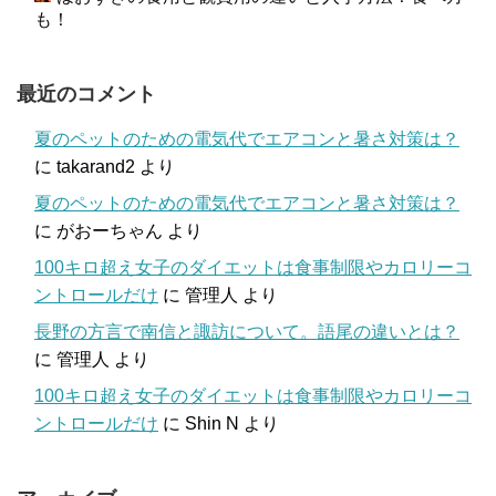
も！
最近のコメント
夏のペットのための電気代でエアコンと暑さ対策は？
に
takarand2
より
夏のペットのための電気代でエアコンと暑さ対策は？
に
がおーちゃん
より
100キロ超え女子のダイエットは食事制限やカロリーコ
ントロールだけ
に
管理人
より
長野の方言で南信と諏訪について。語尾の違いとは？
に
管理人
より
100キロ超え女子のダイエットは食事制限やカロリーコ
ントロールだけ
に
Shin N
より