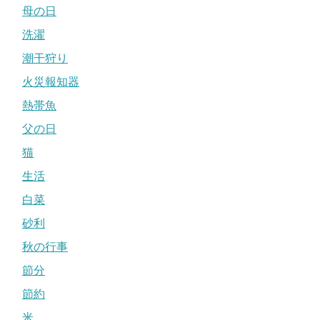
母の日
洗濯
潮干狩り
火災報知器
熱帯魚
父の日
猫
生活
白菜
砂利
秋の行事
節分
節約
米