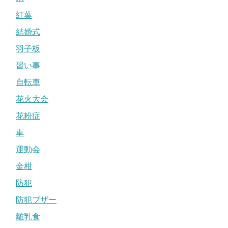
紅葉
結婚式
羽子板
習い事
自転車
花火大会
花粉症
車
運動会
金柑
防犯
防犯ブザー
離乳食