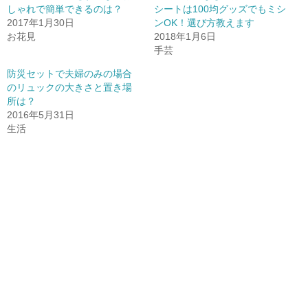
r
新
+
しゃれで簡単できるのは？
シートは100均グッズでもミシ
で
し
で
2017年1月30日
共
い
共
ンOK！選び方教えます
有
ウ
有
お花見
2018年1月6日
(
ィ
(
新
ン
新
手芸
し
ド
し
い
ウ
い
ウ
で
ウ
防災セットで夫婦のみの場合
ィ
開
ィ
のリュックの大きさと置き場
ン
き
ン
ド
ま
ド
所は？
ウ
す
ウ
で
)
で
2016年5月31日
開
開
生活
き
き
ま
ま
す
す
)
)