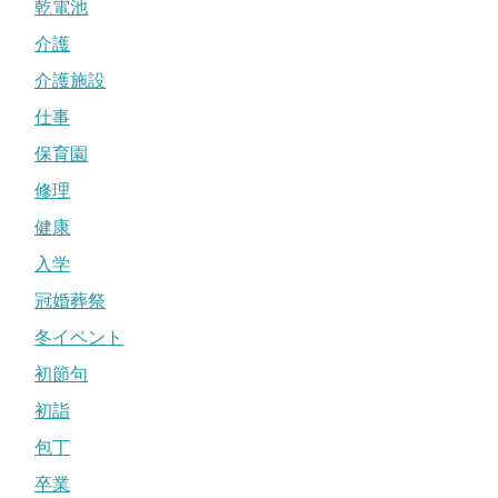
乾電池
介護
介護施設
仕事
保育園
修理
健康
入学
冠婚葬祭
冬イベント
初節句
初詣
包丁
卒業