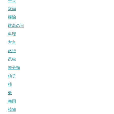
手芸
抜歯
掃除
敬老の日
料理
方言
旅行
昆虫
未分類
柚子
柿
栗
梅雨
植物