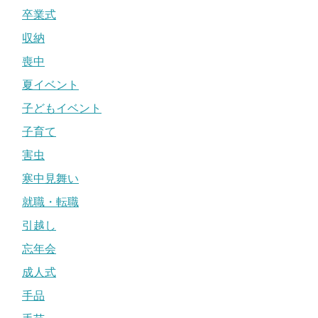
卒業式
収納
喪中
夏イベント
子どもイベント
子育て
害虫
寒中見舞い
就職・転職
引越し
忘年会
成人式
手品