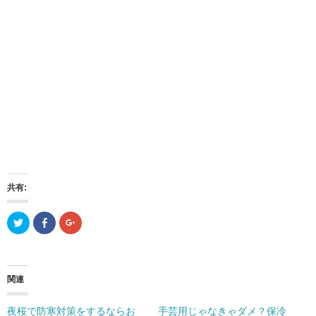
共有:
ク
F
ク
リ
a
リ
ッ
c
ッ
ク
e
ク
し
b
し
て
o
て
T
o
G
関連
w
k
o
i
で
o
t
共
g
t
有
l
夜桜で防寒対策をするならお
手芸用じゃなきゃダメ？保冷
e
(
e