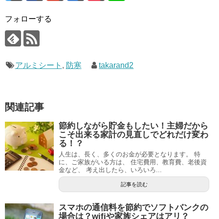
フォローする
アルミシート
,
防寒
takarand2
関連記事
節約しながら貯金もしたい！主婦だから
こそ出来る家計の見直しでどれだけ変わ
る！？
人生は、長く、多くのお金が必要となります。 特
に、ご家族がいる方は、 住宅費用、教育費、老後資
金など、 考え出したら、いろいろ...
記事を読む
スマホの通信料を節約でソフトバンクの
場合は？wifiや家族シェアはアリ？