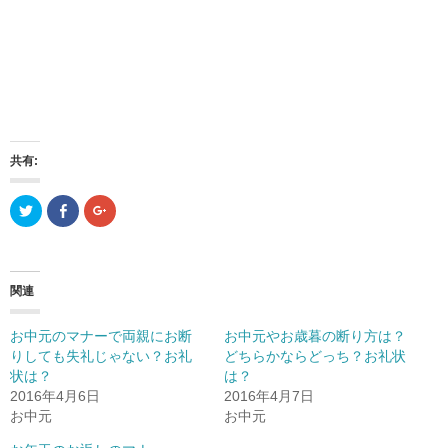
共有:
ク
F
ク
リ
a
リ
ッ
c
ッ
ク
e
ク
し
b
し
て
o
て
T
o
G
関連
w
k
o
i
で
o
t
共
g
t
有
l
お中元のマナーで両親にお断
お中元やお歳暮の断り方は？
e
(
e
r
新
+
りしても失礼じゃない？お礼
どちらかならどっち？お礼状
で
し
で
状は？
共
い
共
は？
有
ウ
有
2016年4月6日
2016年4月7日
(
ィ
(
新
ン
新
お中元
お中元
し
ド
し
い
ウ
い