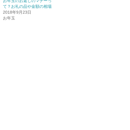
ウ
で
ウ
お年玉のお返しのマナーっ
ィ
開
ィ
て？お礼の品や金額の相場
ン
き
ン
ド
ま
ド
2018年9月23日
ウ
す
ウ
で
)
で
お年玉
開
開
き
き
ま
ま
す
す
)
)