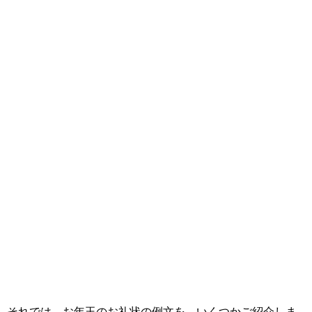
それでは、お年玉のお礼状の例文を、いくつかご紹介しま