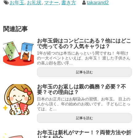
お年玉
,
お礼状
,
マナー
,
書き方
takarand2
関連記事
お年玉袋はコンビニにある？他にはどこ
で売ってるの？人気キャラは？
1年が経つのは本当にあっという間ですね！ 年明け
の一大イベントといえば、お年玉！ 渡した子供さん
の喜ぶ顔を思い浮...
記事を読む
お年玉のお返しは親の義務？必要？不
要？その理由は？
日本のお正月にはお馴染みの習慣、お年玉。 目上の
人から頂く、年の始めのお祝いです。 子どもにとっ
ては、と...
記事を読む
お年玉は新札がマナー！？両替方法や折