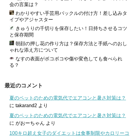
会の言葉は？
わかりやすい手芸用バックルの付け方！差し込みタ
イプやアジャスター
きゅうりの千切りを保存したい！日持ちさせるコツ
と保存期間
朝顔の押し花の作り方は？保存方法と手紙へのおし
ゃれな添え方について
なすの表面がボコボコや傷や変色しても食べられ
る？
最近のコメント
夏のペットのための電気代でエアコンと暑さ対策は？
に
takarand2
より
夏のペットのための電気代でエアコンと暑さ対策は？
に
がおーちゃん
より
100キロ超え女子のダイエットは食事制限やカロリーコ