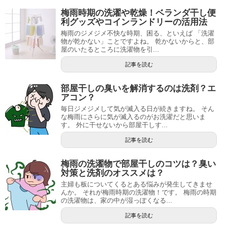
梅雨時期の洗濯や乾燥！ベランダ干し便
利グッズやコインランドリーの活用法
梅雨のジメジメ不快な時期、困る、といえば 「洗濯
物が乾かない」ことですよね。 乾かないからと、部
屋のいたるところに洗濯物を引...
記事を読む
部屋干しの臭いを解消するのは洗剤？エ
アコン？
毎日ジメジメして気が滅入る日が続きますね。 そん
な梅雨にさらに気が滅入るのがお洗濯だと思いま
す。 外に干せないから部屋干しす...
記事を読む
梅雨の洗濯物で部屋干しのコツは？臭い
対策と洗剤のオススメは？
主婦も板についてくるとある悩みが発生してきませ
んか。 それが梅雨時期の洗濯物！です。 梅雨の時期
の洗濯物は、家の中が湿っぽくなる...
記事を読む