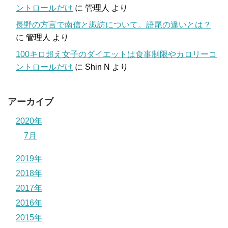
ントロールだけ
に
管理人
より
長野の方言で南信と諏訪について。語尾の違いとは？
に
管理人
より
100キロ超え女子のダイエットは食事制限やカロリーコ
ントロールだけ
に
Shin N
より
アーカイブ
2020年
7月
2019年
2018年
2017年
2016年
2015年