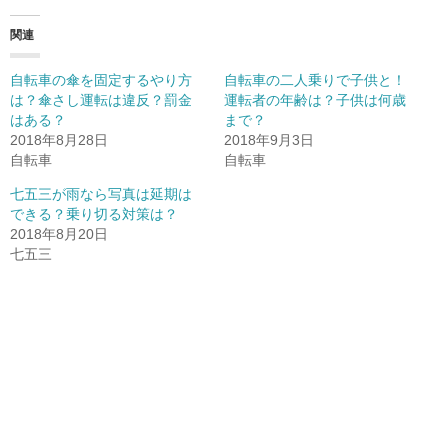
し
b
し
て
o
て
T
o
G
関連
w
k
o
i
で
o
t
共
g
t
有
l
自転車の傘を固定するやり方
自転車の二人乗りで子供と！
e
(
e
r
新
+
は？傘さし運転は違反？罰金
運転者の年齢は？子供は何歳
で
し
で
はある？
共
い
共
まで？
有
ウ
有
2018年8月28日
2018年9月3日
(
ィ
(
新
ン
新
自転車
自転車
し
ド
し
い
ウ
い
ウ
で
ウ
七五三が雨なら写真は延期は
ィ
開
ィ
できる？乗り切る対策は？
ン
き
ン
ド
ま
ド
2018年8月20日
ウ
す
ウ
で
)
で
七五三
開
開
き
き
ま
ま
す
す
)
)