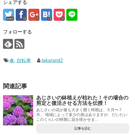
シェアする
error
0
0
フォローする
傘
,
自転車
takarand2
関連記事
あじさいの鉢植えが枯れた！その場合の
剪定と復活させる方法を伝授！
あじさいの花が最も大きく開く時期は、５月〜７
月。 地域によって多少の差はありますが、だいたい
このくらいの時期に花を咲かせま...
記事を読む