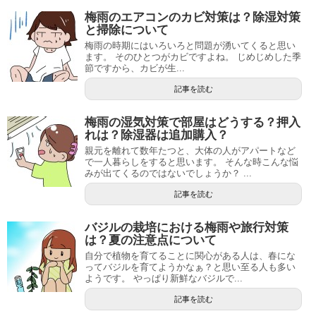
梅雨のエアコンのカビ対策は？除湿対策
と掃除について
梅雨の時期にはいろいろと問題が湧いてくると思い
ます。 そのひとつがカビですよね。 じめじめした季
節ですから、カビが生...
記事を読む
梅雨の湿気対策で部屋はどうする？押入
れは？除湿器は追加購入？
親元を離れて数年たつと、大体の人がアパートなど
で一人暮らしをすると思います。 そんな時こんな悩
みが出てくるのではないでしょうか？ ...
記事を読む
バジルの栽培における梅雨や旅行対策
は？夏の注意点について
自分で植物を育てることに関心がある人は、春にな
ってバジルを育てようかなぁ？と思い至る人も多い
ようです。 やっぱり新鮮なバジルで...
記事を読む