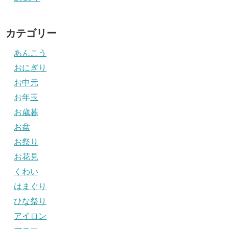
カテゴリー
あんこう
おにぎり
お中元
お年玉
お歳暮
お盆
お祭り
お花見
くわい
はまぐり
ひな祭り
アイロン