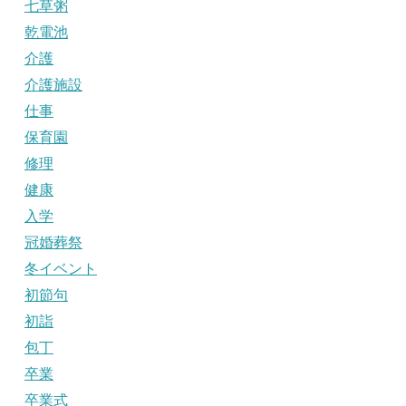
七草粥
乾電池
介護
介護施設
仕事
保育園
修理
健康
入学
冠婚葬祭
冬イベント
初節句
初詣
包丁
卒業
卒業式