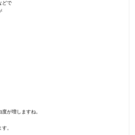
などで
が
由度が増しますね。
ます。