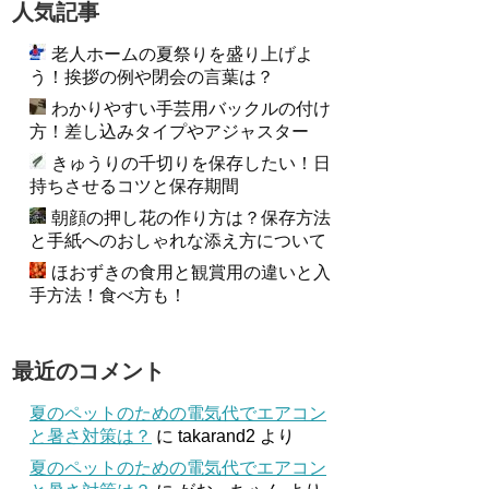
人気記事
老人ホームの夏祭りを盛り上げよ
う！挨拶の例や閉会の言葉は？
わかりやすい手芸用バックルの付け
方！差し込みタイプやアジャスター
きゅうりの千切りを保存したい！日
持ちさせるコツと保存期間
朝顔の押し花の作り方は？保存方法
と手紙へのおしゃれな添え方について
ほおずきの食用と観賞用の違いと入
手方法！食べ方も！
最近のコメント
夏のペットのための電気代でエアコン
と暑さ対策は？
に
takarand2
より
夏のペットのための電気代でエアコン