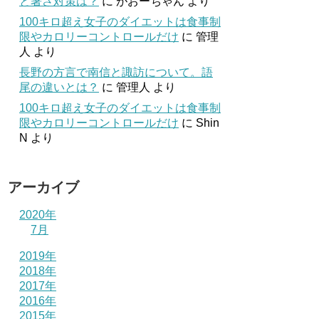
と暑さ対策は？
に
がおーちゃん
より
100キロ超え女子のダイエットは食事制
限やカロリーコントロールだけ
に
管理
人
より
長野の方言で南信と諏訪について。語
尾の違いとは？
に
管理人
より
100キロ超え女子のダイエットは食事制
限やカロリーコントロールだけ
に
Shin
N
より
アーカイブ
2020年
7月
2019年
2018年
2017年
2016年
2015年