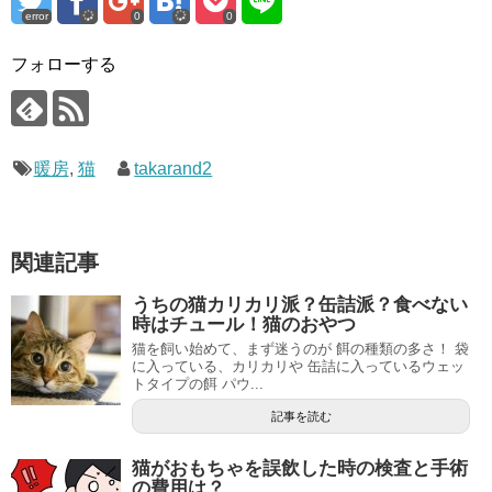
error
0
0
フォローする
暖房
,
猫
takarand2
関連記事
うちの猫カリカリ派？缶詰派？食べない
時はチュール！猫のおやつ
猫を飼い始めて、まず迷うのが 餌の種類の多さ！ 袋
に入っている、カリカリや 缶詰に入っているウェッ
トタイプの餌 パウ...
記事を読む
猫がおもちゃを誤飲した時の検査と手術
の費用は？