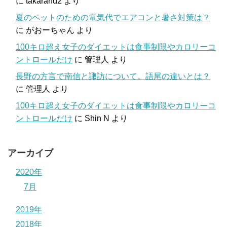
に
takarand2
より
夏のペットのための電気代でエアコンと暑さ対策は？
に
がおーちゃん
より
100キロ超え女子のダイエットは食事制限やカロリーコ
ントロールだけ
に
管理人
より
長野の方言で南信と諏訪について。語尾の違いとは？
に
管理人
より
100キロ超え女子のダイエットは食事制限やカロリーコ
ントロールだけ
に
Shin N
より
アーカイブ
2020年
7月
2019年
2018年