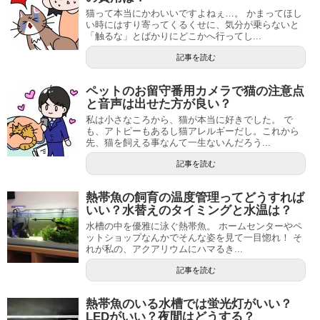
猫って本当にかわいいですよねぇ…。 かまってほし
い時にはすり寄ってくるくせに、気分が乗らないと
「触るな」とばかりにどこかへ行ってし...
記事を読む
ペットのお留守番用カメラで猫の注意点
と音声は出せた方が良い？
私は小さなころから、猫が本当に好きでした。 で
も、アトピーもあるし猫アレルギーだし。これから
先、猫を飼える事なんて一生ないんだろう...
記事を読む
熱帯魚の飼育の温度管理ってどうすれば
いい？水替えのタイミングと水温は？
水槽の中を優雅に泳ぐ熱帯魚。 ホームセンターやペ
ットショップなんかでそんな姿を見て一目惚れ！ そ
れが私の、アクアリウムにハマるき...
記事を読む
熱帯魚のいる水槽では蛍光灯がいい？
LEDがいい？夜間はどうする？