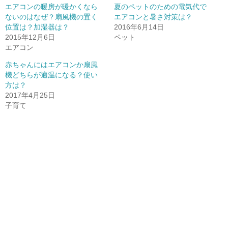
t
有
l
エアコンの暖房が暖かくなら
夏のペットのための電気代で
e
(
e
r
新
+
ないのはなぜ？扇風機の置く
エアコンと暑さ対策は？
で
し
で
位置は？加湿器は？
共
い
共
2016年6月14日
有
ウ
有
2015年12月6日
ペット
(
ィ
(
新
ン
新
エアコン
し
ド
し
い
ウ
い
ウ
で
ウ
赤ちゃんにはエアコンか扇風
ィ
開
ィ
機どちらが適温になる？使い
ン
き
ン
ド
ま
ド
方は？
ウ
す
ウ
で
)
で
2017年4月25日
開
開
子育て
き
き
ま
ま
す
す
)
)