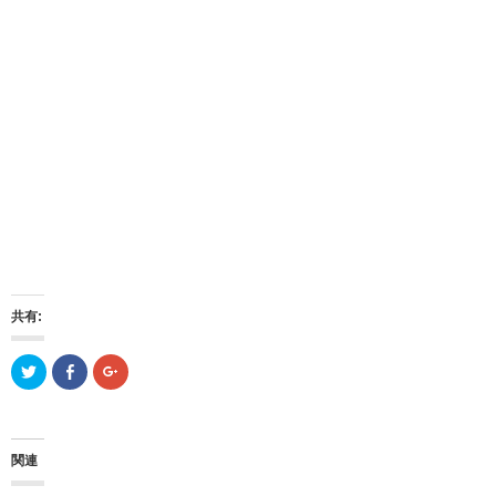
共有:
ク
F
ク
リ
a
リ
ッ
c
ッ
ク
e
ク
し
b
し
て
o
て
T
o
G
関連
w
k
o
i
で
o
t
共
g