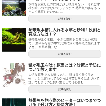
水槽を設置したのに何か少し物足りない… それは水
槽が暗いのではないでしょうか？ 熱帯魚の姿をもっ
とよく観察したいのに ...
記事を読む
熱帯魚水槽に入れる水草と砂利！役割と
育成方法は！？
熱帯魚が泳ぐ水槽。 小さな空間を自然に近い状態
で、 鮮やかな緑の中で元気に泳ぐ熱帯魚に憧れます
よね。 水草水槽、な...
記事を読む
猫が毛玉を吐く原因とは？対策と予防に
ついて教えます
大切な家族である猫ちゃん。 猫は良く吐く生き
物…。とは言われてもやっぱり苦しそうにえづいて
泣いてしまうのは飼い主としては心苦し...
記事を読む
熱帯魚を飼う際のヒーターはいつまでつ
ける？付け方と掃除方法！