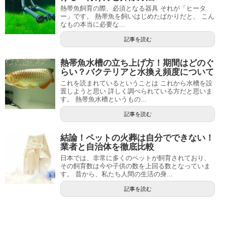
熱帯魚飼育の際、必須となる器具 それが「ヒータ
ー」です。 熱帯魚を飼いはじめたばかりだと、 こん
なもの本当に必要な...
記事を読む
熱帯魚水槽の立ち上げ方！期間はどのぐ
らい？バクテリアと水換え頻度について
これを読まれているということは これから水槽を設
置しようと思い 詳しく調べられている方だと思いま
す。 熱帯魚水槽というもの...
記事を読む
結論！ペットの火葬は自分でできない！
業者と自治体を徹底比較
日本では、非常に多くのペットが飼育されており、
その飼育数は今や子供の数を上回る数となっていま
す。 昔から、私たち人間の生活の身...
記事を読む