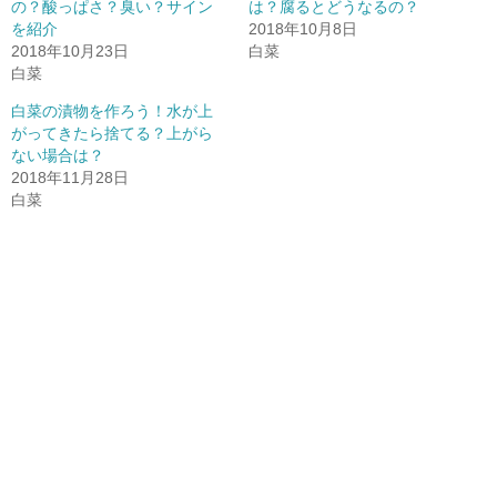
r
新
+
の？酸っぱさ？臭い？サイン
は？腐るとどうなるの？
で
し
で
を紹介
共
い
共
2018年10月8日
有
ウ
有
2018年10月23日
白菜
(
ィ
(
新
ン
新
白菜
し
ド
し
い
ウ
い
ウ
で
ウ
白菜の漬物を作ろう！水が上
ィ
開
ィ
がってきたら捨てる？上がら
ン
き
ン
ド
ま
ド
ない場合は？
ウ
す
ウ
で
)
で
2018年11月28日
開
開
白菜
き
き
ま
ま
す
す
)
)