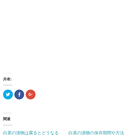
共有:
ク
F
ク
リ
a
リ
ッ
c
ッ
ク
e
ク
し
b
し
て
o
て
T
o
G
関連
w
k
o
i
で
o
t
共
g
t
有
l
白菜の漬物は腐るとどうなる
白菜の漬物の保存期間や方法
e
(
e