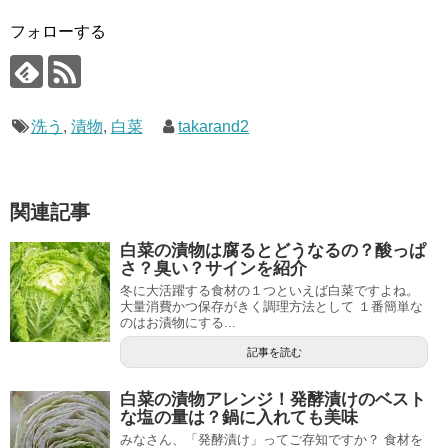
フォローする
洗う
,
漬物
,
白菜
takarand2
関連記事
白菜の漬物は腐るとどうなるの？酸っぱ
さ？臭い？サインを紹介
冬に大活躍する食材の１つといえば白菜ですよね。
大量消費かつ保存がきく調理方法として １番簡単な
のはお漬物にする...
記事を読む
白菜の漬物アレンジ！発酵漬けのベスト
な塩の量は？鍋に入れても美味
みなさん、「発酵漬け」ってご存知ですか？ 食材を