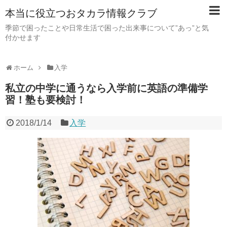
本当に役立つおタカラ情報クラブ
季節で困ったことや日常生活で困った出来事について”あっ”と気
付かせます
ホーム
入学
私立の中学に通うなら入学前に英語の準備学
習！塾も要検討！
2018/1/14
入学