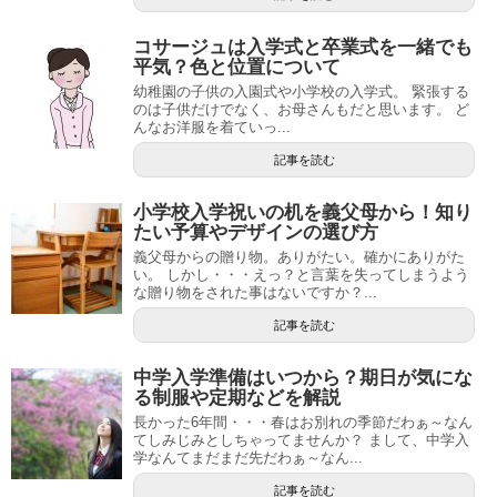
コサージュは入学式と卒業式を一緒でも
平気？色と位置について
幼稚園の子供の入園式や小学校の入学式。 緊張する
のは子供だけでなく、お母さんもだと思います。 ど
んなお洋服を着ていっ...
記事を読む
小学校入学祝いの机を義父母から！知り
たい予算やデザインの選び方
義父母からの贈り物。ありがたい。確かにありがた
い。 しかし・・・えっ？と言葉を失ってしまうよう
な贈り物をされた事はないですか？...
記事を読む
中学入学準備はいつから？期日が気にな
る制服や定期などを解説
長かった6年間・・・春はお別れの季節だわぁ～なん
てしみじみとしちゃってませんか？ まして、中学入
学なんてまだまだ先だわぁ～なん...
記事を読む