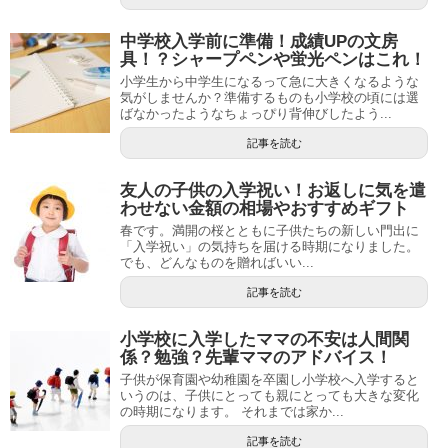
中学校入学前に準備！成績UPの文房
具！？シャープペンや蛍光ペンはこれ！
小学生から中学生になるって急に大きくなるような
気がしませんか？準備するものも小学校の頃には選
ばなかったようなちょっぴり背伸びしたよう...
記事を読む
友人の子供の入学祝い！お返しに気を遣
わせない金額の相場やおすすめギフト
春です。満開の桜とともに子供たちの新しい門出に
「入学祝い」の気持ちを届ける時期になりました。
でも、どんなものを贈ればいい...
記事を読む
小学校に入学したママの不安は人間関
係？勉強？先輩ママのアドバイス！
子供が保育園や幼稚園を卒園し小学校へ入学すると
いうのは、子供にとっても親にとっても大きな変化
の時期になります。 それまでは家か...
記事を読む