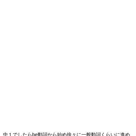
中１でしたらbe動詞から始め徐々に一般動詞くらいに進め