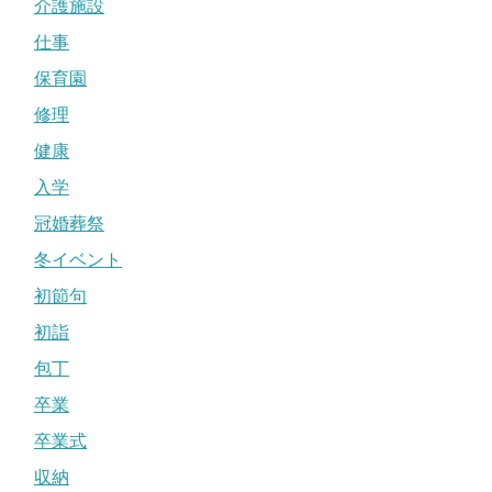
介護施設
仕事
保育園
修理
健康
入学
冠婚葬祭
冬イベント
初節句
初詣
包丁
卒業
卒業式
収納