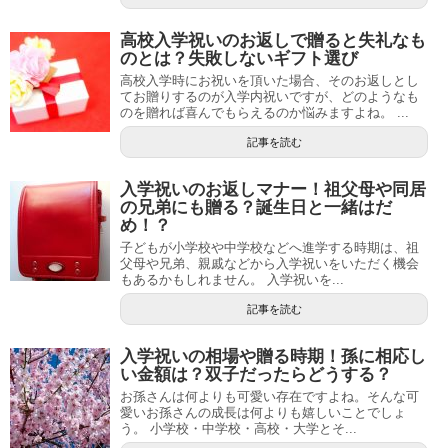
高校入学祝いのお返しで贈ると失礼なも
のとは？失敗しないギフト選び
高校入学時にお祝いを頂いた場合、そのお返しとし
てお贈りするのが入学内祝いですが、どのようなも
のを贈れば喜んでもらえるのか悩みますよね。 ...
記事を読む
入学祝いのお返しマナー！祖父母や同居
の兄弟にも贈る？誕生日と一緒はだ
め！？
子どもが小学校や中学校などへ進学する時期は、祖
父母や兄弟、親戚などから入学祝いをいただく機会
もあるかもしれません。 入学祝いを...
記事を読む
入学祝いの相場や贈る時期！孫に相応し
い金額は？双子だったらどうする？
お孫さんは何よりも可愛い存在ですよね。そんな可
愛いお孫さんの成長は何よりも嬉しいことでしょ
う。 小学校・中学校・高校・大学とそ...