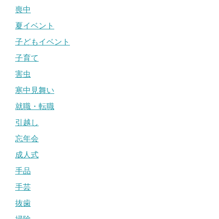
喪中
夏イベント
子どもイベント
子育て
害虫
寒中見舞い
就職・転職
引越し
忘年会
成人式
手品
手芸
抜歯