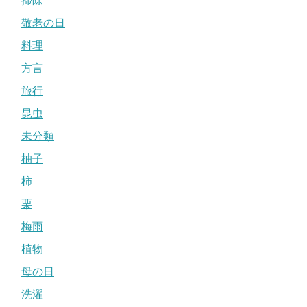
掃除
敬老の日
料理
方言
旅行
昆虫
未分類
柚子
柿
栗
梅雨
植物
母の日
洗濯