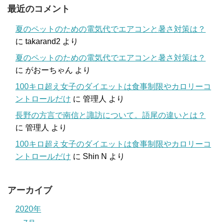
最近のコメント
夏のペットのための電気代でエアコンと暑さ対策は？
に
takarand2
より
夏のペットのための電気代でエアコンと暑さ対策は？
に
がおーちゃん
より
100キロ超え女子のダイエットは食事制限やカロリーコ
ントロールだけ
に
管理人
より
長野の方言で南信と諏訪について。語尾の違いとは？
に
管理人
より
100キロ超え女子のダイエットは食事制限やカロリーコ
ントロールだけ
に
Shin N
より
アーカイブ
2020年