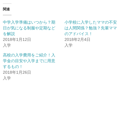
て
o
て
T
o
G
関連
w
k
o
i
で
o
t
共
g
t
有
l
中学入学準備はいつから？期
小学校に入学したママの不安
e
(
e
r
新
+
日が気になる制服や定期など
は人間関係？勉強？先輩ママ
で
し
で
を解説
共
い
共
のアドバイス！
有
ウ
有
2018年1月12日
2018年2月4日
(
ィ
(
新
ン
新
入学
入学
し
ド
し
い
ウ
い
ウ
で
ウ
高校の入学費用をご紹介！入
ィ
開
ィ
学金の目安や入学までに用意
ン
き
ン
ド
ま
ド
するもの！
ウ
す
ウ
で
)
で
2018年1月26日
開
開
入学
き
き
ま
ま
す
す
)
)