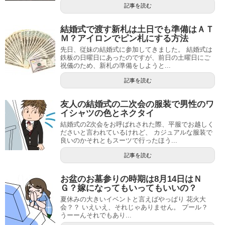
記事を読む
結婚式で渡す新札は土日でも準備はＡＴ
Ｍ？アイロンでピン札にする方法
先日、従妹の結婚式に参加してきました。 結婚式は
鉄板の日曜日にあったのですが、前日の土曜日にご
祝儀のため、新札の準備をしようと...
記事を読む
友人の結婚式の二次会の服装で男性のワ
イシャツの色とネクタイ
結婚式の2次会をお呼ばれされた際、平服でお越しく
ださいと言われているけれど、 カジュアルな服装で
良いのかそれともスーツで行ったほう...
記事を読む
お盆のお墓参りの時期は8月14日はＮ
Ｇ？嫁になってもいってもいいの？
夏休みの大きいイベントと言えばやっぱり 花火大
会？？ いえいえ、それじゃありません。 プール？
うーーんそれでもあり...