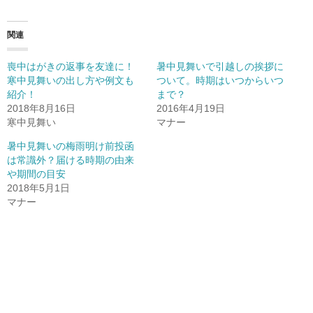
ク
e
ク
し
b
し
て
o
て
T
o
G
関連
w
k
o
i
で
o
t
共
g
t
有
l
喪中はがきの返事を友達に！
暑中見舞いで引越しの挨拶に
e
(
e
r
新
+
寒中見舞いの出し方や例文も
ついて。時期はいつからいつ
で
し
で
紹介！
共
い
共
まで？
有
ウ
有
2018年8月16日
2016年4月19日
(
ィ
(
新
ン
新
寒中見舞い
マナー
し
ド
し
い
ウ
い
ウ
で
ウ
暑中見舞いの梅雨明け前投函
ィ
開
ィ
は常識外？届ける時期の由来
ン
き
ン
ド
ま
ド
や期間の目安
ウ
す
ウ
で
)
で
2018年5月1日
開
開
マナー
き
き
ま
ま
す
す
)
)