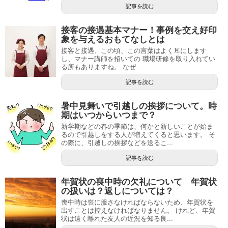
記事を読む
接客の接遇基本マナー！事例を交え好印
象を与えるおもてなしとは
接客と接遇、この頃、この言葉はよく耳にします
し、マナー講師を招いての 職場研修を取り入れてい
る所もありますね。 なぜ...
記事を読む
暑中見舞いで引越しの挨拶について。時
期はいつからいつまで？
新学期などの春の季節は、何かと新しいことが始ま
るので引越しをする人が増えてくると思います。 そ
の際に、引越しの挨拶などを送るこ...
記事を読む
年賀状の喪中時の欠礼について 年賀状
の扱いは？返しについては？
喪中時は喪に服さなければならないため、年賀状を
出すことは控えなければなりません。 けれど、年賀
状は遠く離れた友人の近況を知る良...