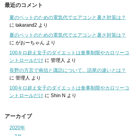
最近のコメント
夏のペットのための電気代でエアコンと暑さ対策は？
に
takarand2
より
夏のペットのための電気代でエアコンと暑さ対策は？
に
がおーちゃん
より
100キロ超え女子のダイエットは食事制限やカロリーコ
ントロールだけ
に
管理人
より
長野の方言で南信と諏訪について。語尾の違いとは？
に
管理人
より
100キロ超え女子のダイエットは食事制限やカロリーコ
ントロールだけ
に
Shin N
より
アーカイブ
2020年