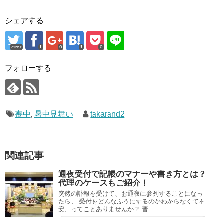
シェアする
error
0
0
フォローする
喪中
,
暑中見舞い
takarand2
関連記事
通夜受付で記帳のマナーや書き方とは？
代理のケースもご紹介！
突然の訃報を受けて、お通夜に参列することになっ
たら、 受付をどんなふうにするのかわからなくて不
安、ってことありませんか？ 普...