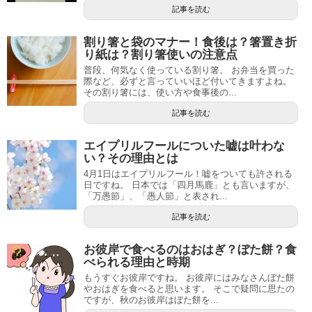
記事を読む
割り箸と袋のマナー！食後は？箸置き折
り紙は？割り箸使いの注意点
普段、何気なく使っている割り箸。 お弁当を買った
際など、必ずと言っていいほど付いてきますよね。
その割り箸には、使い方や食事後の...
記事を読む
エイプリルフールについた嘘は叶わな
い？その理由とは
4月1日はエイプリルフール！嘘をついても許される
日ですね。 日本では「四月馬鹿」とも言いますが、
「万愚節」、「愚人節」と表され...
記事を読む
お彼岸で食べるのはおはぎ？ぼた餅？食
べられる理由と時期
もうすぐお彼岸ですね。 お彼岸にはみなさんぼた餅
やおはぎを食べると思います。 そこで疑問に思たの
ですが、秋のお彼岸はぼた餅を...