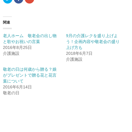
リ
a
リ
ッ
c
ッ
ク
e
ク
し
b
し
て
o
て
T
o
G
関連
w
k
o
i
で
o
t
共
g
t
有
l
老人ホーム 敬老会の出し物
9月の介護レクを盛り上げよ
e
(
e
r
新
+
と歌やお祝いの言葉
う！企画内容や敬老会の盛り
で
し
で
2016年8月25日
共
い
共
上げ方も
有
ウ
有
介護施設
2018年6月7日
(
ィ
(
新
ン
新
介護施設
し
ド
し
い
ウ
い
ウ
で
ウ
敬老の日は何歳から贈る？娘
ィ
開
ィ
がプレゼントで贈る花と花言
ン
き
ン
ド
ま
ド
葉について
ウ
す
ウ
で
)
で
2016年6月14日
開
開
敬老の日
き
き
ま
ま
す
す
)
)