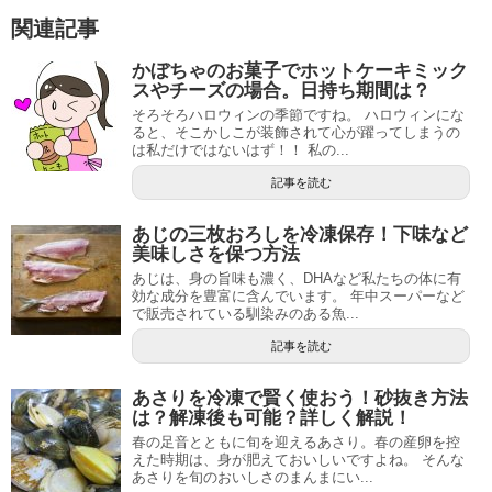
関連記事
かぼちゃのお菓子でホットケーキミック
スやチーズの場合。日持ち期間は？
そろそろハロウィンの季節ですね。 ハロウィンにな
ると、そこかしこが装飾されて心が躍ってしまうの
は私だけではないはず！！ 私の...
記事を読む
あじの三枚おろしを冷凍保存！下味など
美味しさを保つ方法
あじは、身の旨味も濃く、DHAなど私たちの体に有
効な成分を豊富に含んでいます。 年中スーパーなど
で販売されている馴染みのある魚...
記事を読む
あさりを冷凍で賢く使おう！砂抜き方法
は？解凍後も可能？詳しく解説！
春の足音とともに旬を迎えるあさり。春の産卵を控
えた時期は、身が肥えておいしいですよね。 そんな
あさりを旬のおいしさのまんまにい...