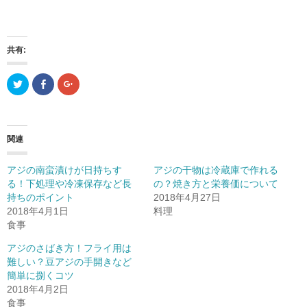
共有:
ク
F
ク
リ
a
リ
ッ
c
ッ
ク
e
ク
し
b
し
て
o
て
T
o
G
関連
w
k
o
i
で
o
t
共
g
t
有
l
アジの南蛮漬けが日持ちす
アジの干物は冷蔵庫で作れる
e
(
e
r
新
+
る！下処理や冷凍保存など長
の？焼き方と栄養価について
で
し
で
持ちのポイント
共
い
共
2018年4月27日
有
ウ
有
2018年4月1日
料理
(
ィ
(
新
ン
新
食事
し
ド
し
い
ウ
い
ウ
で
ウ
アジのさばき方！フライ用は
ィ
開
ィ
難しい？豆アジの手開きなど
ン
き
ン
ド
ま
ド
簡単に捌くコツ
ウ
す
ウ
で
)
で
2018年4月2日
開
開
食事
き
き