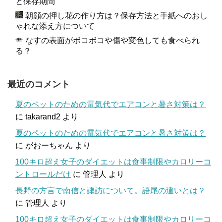
と保存期間
朝顔の押し花の作り方は？保存方法と手紙へのおし
ゃれな添え方について
なすの表面がボコボコや傷や変色しても食べられ
る？
最近のコメント
夏のペットのための電気代でエアコンと暑さ対策は？
に
takarand2
より
夏のペットのための電気代でエアコンと暑さ対策は？
に
がおーちゃん
より
100キロ超え女子のダイエットは食事制限やカロリーコ
ントロールだけ
に
管理人
より
長野の方言で南信と諏訪について。語尾の違いとは？
に
管理人
より
100キロ超え女子のダイエットは食事制限やカロリーコ