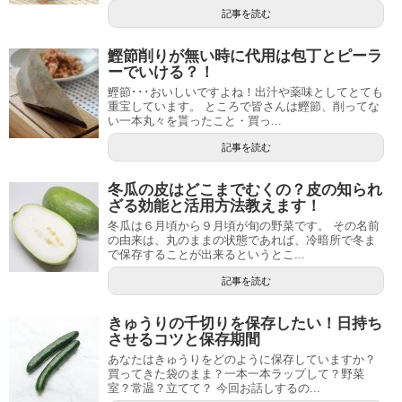
記事を読む
鰹節削りが無い時に代用は包丁とピーラ
ーでいける？！
鰹節･･･おいしいですよね！出汁や薬味としてとても
重宝しています。 ところで皆さんは鰹節、削ってな
い一本丸々を貰ったこと・買っ...
記事を読む
冬瓜の皮はどこまでむくの？皮の知られ
ざる効能と活用方法教えます！
冬瓜は６月頃から９月頃が旬の野菜です。 その名前
の由来は、丸のままの状態であれば、冷暗所で冬ま
で保存することが出来るというとこ...
記事を読む
きゅうりの千切りを保存したい！日持ち
させるコツと保存期間
あなたはきゅうりをどのように保存していますか？
買ってきた袋のまま？一本一本ラップして？野菜
室？常温？立てて？ 今回お話しするの...