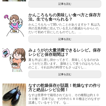
記事を読む
かんころもちの美味しい食べ方と保存方
法。生でも食べられる？
かんころもちって聞いたことがありますか？ 私は九
州の五島列島に住んでいる主人の親戚からからいた
だいて初めて目にしたものでした。 ...
記事を読む
みょうがの大量消費できるレシピ。保存
レシピと保存期間は？
夏も半ばに差し掛かってきて、美味しくなるのがみ
ょうがだと思います。 薬味として使うのはもちろん
のこと、それ以外の料理でもさっぱりし...
記事を読む
なすの乾燥保存が話題！乾燥なすの作り
方と絶品レシピ公開！
なすは世界中で栽培されており、その種類は約１０
００種！ 日本では、その中の１８０種ほどのなすが
流通しているそうです。 な...