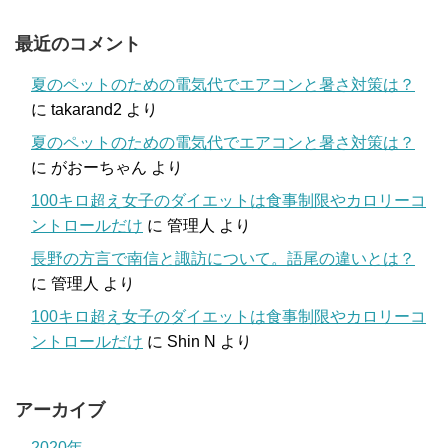
最近のコメント
夏のペットのための電気代でエアコンと暑さ対策は？
に
takarand2
より
夏のペットのための電気代でエアコンと暑さ対策は？
に
がおーちゃん
より
100キロ超え女子のダイエットは食事制限やカロリーコ
ントロールだけ
に
管理人
より
長野の方言で南信と諏訪について。語尾の違いとは？
に
管理人
より
100キロ超え女子のダイエットは食事制限やカロリーコ
ントロールだけ
に
Shin N
より
アーカイブ
2020年