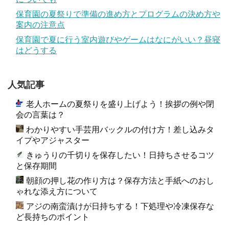
保育園の夏祭りで準備の進め方とプログラムの決め方や
案内の注意点
保育園で夏に行う室内遊びやゲームはなにがいい？昼寝
はどうする
人気記事
老人ホームの夏祭りを盛り上げよう！挨拶の例や閉
会の言葉は？
わかりやすい手芸用バックルの付け方！差し込みタ
イプやアジャスター
きゅうりの千切りを保存したい！日持ちさせるコツ
と保存期間
朝顔の押し花の作り方は？保存方法と手紙へのおし
ゃれな添え方について
アジの南蛮漬けが日持ちする！下処理や冷凍保存な
ど長持ちのポイント