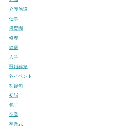
介護施設
仕事
保育園
修理
健康
入学
冠婚葬祭
冬イベント
初節句
初詣
包丁
卒業
卒業式