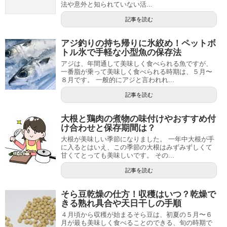
法や意外と知られていない活...
記事を読む
アジ釣りの持ち帰りに氷絞め！ペットボ
トル氷で手軽な小型魚の保存法
アジは、年間通して美味しく食べられる魚ですが、
一番脂が乗って美味しく食べられる時期は、５月〜
８月です。 一般的にアジと言われれ...
記事を読む
大根と鶏肉の煮物の味付けやおすすめ付
け合わせと保存期間は？
大根が美味しい季節になりました。 一年中大根が手
に入るとはいえ、この季節の大根はみずみずしくて
甘くてとっても美味しいです。 その...
記事を読む
そら豆乾燥の仕方！収穫はいつ？乾燥で
きる熟れ具合や天日干しの手順
４月頃から収穫が始まるそら豆は、初夏の５月〜６
月が最も美味しく食べることのできる、旬の時期で