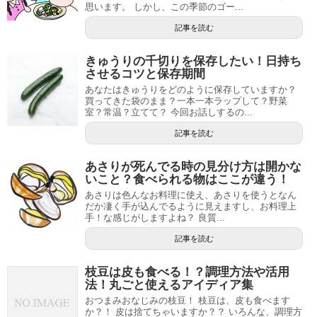
思います。 しかし、この季節のゴー...
記事を読む
きゅうりの千切りを保存したい！日持ち
させるコツと保存期間
あなたはきゅうりをどのように保存していますか？
買ってきた袋のまま？一本一本ラップして？野菜
室？常温？立てて？ 今回お話しするの...
記事を読む
あさりが死んでる時の見分け方は開かな
いこと？食べられる物はここが違う！
あさりは色んなお料理に使え、あさりを使うとなん
だか凄く手が込んでるように見えますし、お料理上
手！な感じがしますよね？ 良質...
記事を読む
枝豆は皮も食べる！？調理方法や活用
法！丸ごと使えるアイディア集
おつまみおなじみの枝豆！ 枝豆は、皮も食べます
か？！ 皮は捨てちゃいますか？？ いろんな、調理方