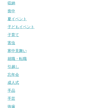
収納
喪中
夏イベント
子どもイベント
子育て
害虫
寒中見舞い
就職・転職
引越し
忘年会
成人式
手品
手芸
抜歯