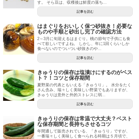
す。 そら豆は、収穫後は鮮度の落ち...
記事を読む
はまぐりをおいしく保つ砂抜き！必要な
ものや手順と砂出し完了の確認方法
2～3月に旬迎えるはまぐり。桃の節句で子供にも食
べて欲しいですよね。 しかし、年に1回くらいしか
食べないのでついつい砂抜きのや...
記事を読む
きゅうりの保存は塩漬けにするのがベス
ト？！コツと保存期間
夏野菜の代表ともいえる「きゅうり」。 水分をたく
さん含み、瑞々しく美味しい野菜でもありますが、
きゅうりは意外と外的ストレスに弱...
記事を読む
きゅうりの保存は常温で大丈夫？ベスト
な保存期間と長持ちさせるコツ
年間通して販売されている、「きゅうり」ですが、
一番瑞々しく美味しく食べられる時期は５月頃で、