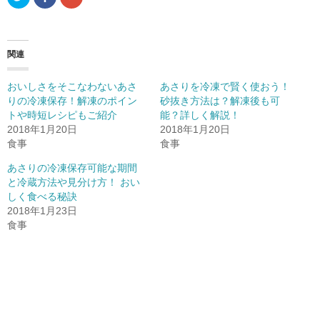
リ
a
リ
ッ
c
ッ
ク
e
ク
し
b
し
て
o
て
T
o
G
関連
w
k
o
i
で
o
t
共
g
t
有
l
おいしさをそこなわないあさ
あさりを冷凍で賢く使おう！
e
(
e
r
新
+
りの冷凍保存！解凍のポイン
砂抜き方法は？解凍後も可
で
し
で
トや時短レシピもご紹介
共
い
共
能？詳しく解説！
有
ウ
有
2018年1月20日
2018年1月20日
(
ィ
(
新
ン
新
食事
食事
し
ド
し
い
ウ
い
ウ
で
ウ
あさりの冷凍保存可能な期間
ィ
開
ィ
と冷蔵方法や見分け方！ おい
ン
き
ン
ド
ま
ド
しく食べる秘訣
ウ
す
ウ
で
)
で
2018年1月23日
開
開
食事
き
き
ま
ま
す
す
)
)