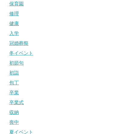
保育園
修理
健康
入学
冠婚葬祭
冬イベント
初節句
初詣
包丁
卒業
卒業式
収納
喪中
夏イベント