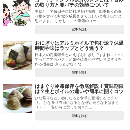
の取り方と夏バテの効能について
主婦として毎日子供に料理を作る際、四季折々の食
べ物を食べて味覚を成長させてほしいと考え出すと
思います。 しかし、この季節のゴー...
記事を読む
おにぎりはアルミホイルで包む派？保温
時間や味はラップとどう違う？
日本人の定番軽食といえばおにぎりですよね。 いつ
でもどこでもパクッと気軽に食べやすいおにぎりを
作る機会は きっと少なくな...
記事を読む
はまぐり冷凍保存を徹底解説！賞味期限
は？生とボイルの違いや簡単に開くコツ
ひな祭りなど、春になると食卓に登場するはまぐ
り。 ひな祭り当日になるとなぜか高くなるはまぐ
り・・・ 安い時に買っておきた...
記事を読む