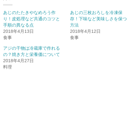
i
で
o
t
共
g
t
有
l
あじのたたきやなめろう作
あじの三枚おろしを冷凍保
e
(
e
r
新
+
り！皮処理など共通のコツと
存！下味など美味しさを保つ
で
し
で
手順の異なる点
共
い
共
方法
有
ウ
有
2018年4月13日
2018年4月12日
(
ィ
(
新
ン
新
食事
食事
し
ド
し
い
ウ
い
ウ
で
ウ
アジの干物は冷蔵庫で作れる
ィ
開
ィ
の？焼き方と栄養価について
ン
き
ン
ド
ま
ド
2018年4月27日
ウ
す
ウ
で
)
で
料理
開
開
き
き
ま
ま
す
す
)
)