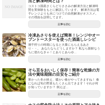
法と解凍時間とは？
コストコ国産さくらどりささみの解凍方法と解凍時
間を実体験をもとに解説しています。 解凍方法は電
子レンジよりも水につけての自然解凍がオススメ。
その理由を説明してます。
記事を読む
冷凍あさりを使えば簡単！レンジやオー
ブントースターを使った酒蒸しレシピ
潮干狩りの時期になると大量にもらえるあさ
り・・。 あなたならどうしますか？ 私なら新鮮なう
ちに使わなきゃ！とありとあらゆ...
記事を読む
そら豆をおいしく保存！簡単な乾燥の方
法や賞味期限の目安をご紹介
寒かった冬が終え、暖かい春がやってきますね！ 春
になれば旬の野菜もたくさん出てきます！それが何
か知っていますか？ 例えば...
記事を読む