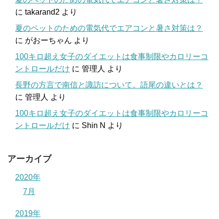
に
takarand2
より
夏のペットのための電気代でエアコンと暑さ対策は？
に
がおーちゃん
より
100キロ超え女子のダイエットは食事制限やカロリーコ
ントロールだけ
に
管理人
より
長野の方言で南信と諏訪について。語尾の違いとは？
に
管理人
より
100キロ超え女子のダイエットは食事制限やカロリーコ
ントロールだけ
に
Shin N
より
アーカイブ
2020年
7月
2019年