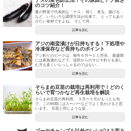
ナスの変色防止法！その原因とアク抜き
のコツ紹介！
夏の野菜で代表的な「ナス」 焼く、煮る、揚げる…
など、いろいろな調理方法が出来て、 とってもあり
がたい食材ですよね。 そして何...
記事を読む
アジの南蛮漬けが日持ちする！下処理や
冷凍保存など長持ちのポイント
アジ釣りのピークは、毎年６月〜１１月頃。 最盛期
には家族連れなどで、堤防からのサビキ釣りを楽し
む方も多くいらっしゃるのではない...
記事を読む
そらまめ豆苗の栽培は再利用で！どのく
らいで育つかなど再生栽培を解説
そらまめ豆苗の再利用。 ３月〜５月がもっとも旬
で、この時期にはスーパーなどでよく見かけると思
います。 豆苗と同じような姿...
記事を読む
ゴーヤチャンプル以外のレシピは？苦み