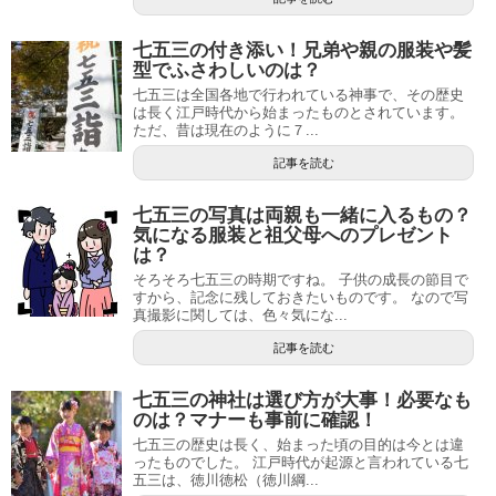
七五三の付き添い！兄弟や親の服装や髪
型でふさわしいのは？
七五三は全国各地で行われている神事で、その歴史
は長く江戸時代から始まったものとされています。
ただ、昔は現在のように７...
記事を読む
七五三の写真は両親も一緒に入るもの？
気になる服装と祖父母へのプレゼント
は？
そろそろ七五三の時期ですね。 子供の成長の節目で
すから、記念に残しておきたいものです。 なので写
真撮影に関しては、色々気にな...
記事を読む
七五三の神社は選び方が大事！必要なも
のは？マナーも事前に確認！
七五三の歴史は長く、始まった頃の目的は今とは違
ったものでした。 江戸時代が起源と言われている七
五三は、徳川徳松（徳川綱...