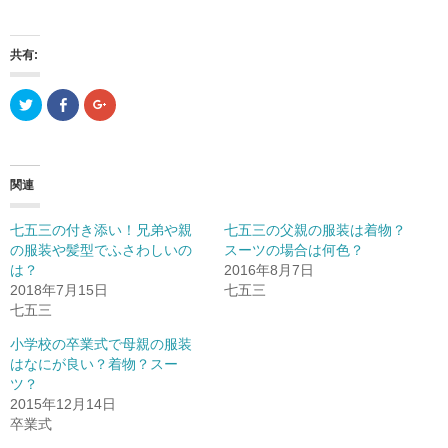
共有:
ク
F
ク
リ
a
リ
ッ
c
ッ
ク
e
ク
し
b
し
て
o
て
T
o
G
関連
w
k
o
i
で
o
t
共
g
t
有
l
七五三の付き添い！兄弟や親
七五三の父親の服装は着物？
e
(
e
r
新
+
の服装や髪型でふさわしいの
スーツの場合は何色？
で
し
で
は？
共
い
共
2016年8月7日
有
ウ
有
2018年7月15日
七五三
(
ィ
(
新
ン
新
七五三
し
ド
し
い
ウ
い
ウ
で
ウ
小学校の卒業式で母親の服装
ィ
開
ィ
はなにが良い？着物？スー
ン
き
ン
ド
ま
ド
ツ？
ウ
す
ウ
で
)
で
2015年12月14日
開
開
卒業式
き
き
ま
ま