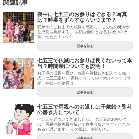
関連記事
喪中に七五三のお参りはできる？写真
は？時期をずらすならいつまで？
我が子のこれまでの成長を感謝し、この先の健やか
な成長も祈願する、 大切な節目となるお祝いの行
事、七五三！ パパ・...
記事を読む
七五三で仏滅にお参りは良くないって本
当？時間帯についても説明！
お子様の成長を喜び、感謝を神様にお伝えする儀
式、七五三詣り。 家族そろっての一大イベントです
が、神社への参拝は...
記事を読む
七五三で両親へのお返しは千歳飴？熨斗
の書き方について
七五三が近づいてきましたね。 七三五のお祝いで
は、両親や義両親を招いて食事会などをすることが
あると思います。 その際に、お祝いと...
記事を読む