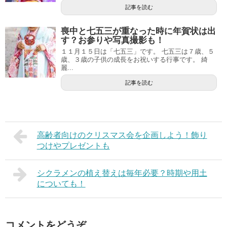
記事を読む
喪中と七五三が重なった時に年賀状は出
す？お参りや写真撮影も！
１１月１５日は「七五三」です。 七五三は７歳、５
歳、３歳の子供の成長をお祝いする行事です。 綺
麗...
記事を読む
高齢者向けのクリスマス会を企画しよう！飾り
つけやプレゼントも
シクラメンの植え替えは毎年必要？時期や用土
についても！
コメントをどうぞ