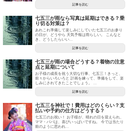
記事を読む
七五三が雨なら写真は延期はできる？乗
り切る対策は？
あれこれ準備して楽しみにしていた七五三のお参り
の日が、どうやら 天気予報は雨らしい。 こんなと
き、どうしたらいい...
記事を読む
七五三が雨の場合どうする？着物の注意
点と延期について
お子様の成長を祝う大切な行事、七五三！きっと、
前々からいろいろと 計画を練って、準備をして、楽
しみにされてきたことでしょう。 ...
記事を読む
七五三を神社で！費用はどのくらい？支
払いや予約の仕方はどうする？
七五三のお祝い！ お子様が、晴れの日を迎えられ、
ママ・パパは、喜びいっぱいですね。 今では当たり
前のように思われ...