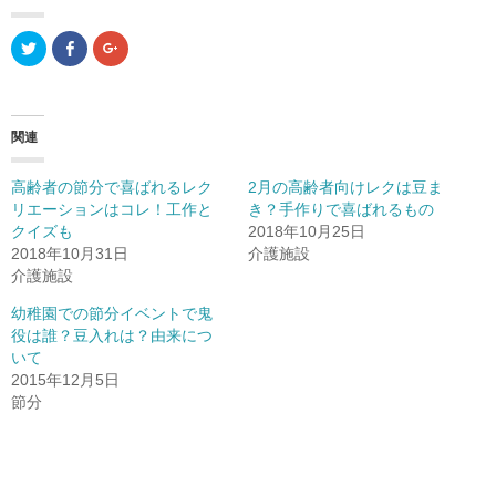
ク
F
ク
リ
a
リ
ッ
c
ッ
ク
e
ク
し
b
し
て
o
て
T
o
G
関連
w
k
o
i
で
o
t
共
g
t
有
l
高齢者の節分で喜ばれるレク
2月の高齢者向けレクは豆ま
e
(
e
r
新
+
リエーションはコレ！工作と
き？手作りで喜ばれるもの
で
し
で
クイズも
共
い
共
2018年10月25日
有
ウ
有
2018年10月31日
介護施設
(
ィ
(
新
ン
新
介護施設
し
ド
し
い
ウ
い
ウ
で
ウ
幼稚園での節分イベントで鬼
ィ
開
ィ
役は誰？豆入れは？由来につ
ン
き
ン
ド
ま
ド
いて
ウ
す
ウ
で
)
で
2015年12月5日
開
開
節分
き
き
ま
ま
す
す
)
)