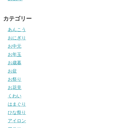
カテゴリー
あんこう
おにぎり
お中元
お年玉
お歳暮
お盆
お祭り
お花見
くわい
はまぐり
ひな祭り
アイロン