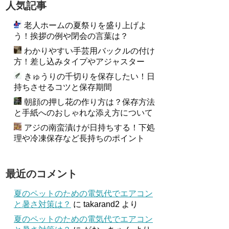
人気記事
老人ホームの夏祭りを盛り上げよ
う！挨拶の例や閉会の言葉は？
わかりやすい手芸用バックルの付け
方！差し込みタイプやアジャスター
きゅうりの千切りを保存したい！日
持ちさせるコツと保存期間
朝顔の押し花の作り方は？保存方法
と手紙へのおしゃれな添え方について
アジの南蛮漬けが日持ちする！下処
理や冷凍保存など長持ちのポイント
最近のコメント
夏のペットのための電気代でエアコン
と暑さ対策は？
に
takarand2
より
夏のペットのための電気代でエアコン