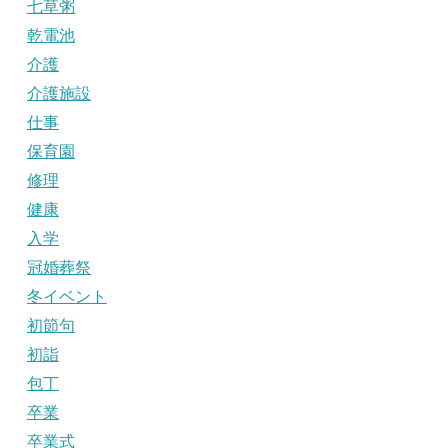
七草粥
乾電池
介護
介護施設
仕事
保育園
修理
健康
入学
冠婚葬祭
冬イベント
初節句
初詣
包丁
卒業
卒業式