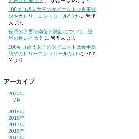
と暑さ対策は？
に
がおーちゃん
より
100キロ超え女子のダイエットは食事制
限やカロリーコントロールだけ
に
管理
人
より
長野の方言で南信と諏訪について。語
尾の違いとは？
に
管理人
より
100キロ超え女子のダイエットは食事制
限やカロリーコントロールだけ
に
Shin
N
より
アーカイブ
2020年
7月
2019年
2018年
2017年
2016年
2015年