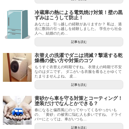
冷蔵庫の熱による電気焼け対策！壁の黒
ずみはこうして防止！
あなたは、引っ越しの経験がありますか？ 私は、過
去に数回の引っ越しを経験しました。 学生から社会
人へ、結婚のため...
記事を読む
衣替えの洗濯でダニは消滅？撃退する乾
燥機の使い方や対策のコツ
もうすぐ衣替えの時期ですね。 衣替えの時期で不安
なのはダニです。 ダニがいる衣服を着るとかゆくて
たまりませんよね。 皮...
記事を読む
黄砂から車を守る対策とコーティング！
塗装だけでなんとかできる？
春になると偏西風にのってやってくるやっかいも
の、「黄砂」の被害に悩む人も多いですね。 ドライ
バーにとっては、車がいつも...
記事を読む