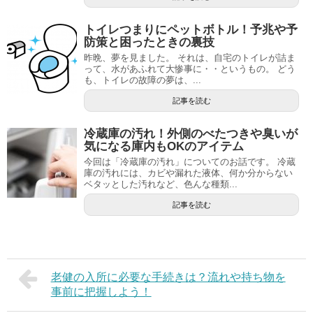
トイレつまりにペットボトル！予兆や予
防策と困ったときの裏技
昨晩、夢を見ました。 それは、自宅のトイレが詰ま
って、水があふれて大惨事に・・というもの。 どう
も、トイレの故障の夢は、...
記事を読む
冷蔵庫の汚れ！外側のべたつきや臭いが
気になる庫内もOKのアイテム
今回は「冷蔵庫の汚れ」についてのお話です。 冷蔵
庫の汚れには、カビや漏れた液体、何か分からない
ベタッとした汚れなど、色んな種類...
記事を読む
老健の入所に必要な手続きは？流れや持ち物を
事前に把握しよう！