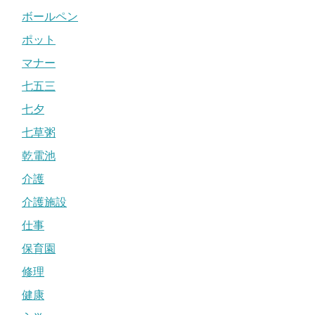
ボールペン
ポット
マナー
七五三
七夕
七草粥
乾電池
介護
介護施設
仕事
保育園
修理
健康