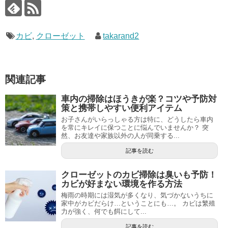
カビ
,
クローゼット
takarand2
関連記事
車内の掃除はほうきが楽？コツや予防対
策と携帯しやすい便利アイテム
お子さんがいらっしゃる方は特に、どうしたら車内
を常にキレイに保つことに悩んでいませんか？ 突
然、お友達や家族以外の人が同乗する...
記事を読む
クローゼットのカビ掃除は臭いも予防！
カビが好まない環境を作る方法
梅雨の時期には湿気が多くなり、気づかないうちに
家中がカビだらけ…ということにも…。 カビは繁殖
力が強く、何でも餌にして...
記事を読む