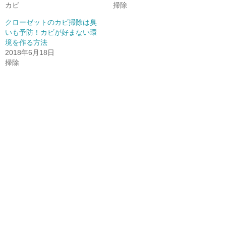
新
ン
新
カビ
掃除
し
ド
し
い
ウ
い
ウ
で
ウ
クローゼットのカビ掃除は臭
ィ
開
ィ
いも予防！カビが好まない環
ン
き
ン
ド
ま
ド
境を作る方法
ウ
す
ウ
で
)
で
2018年6月18日
開
開
掃除
き
き
ま
ま
す
す
)
)