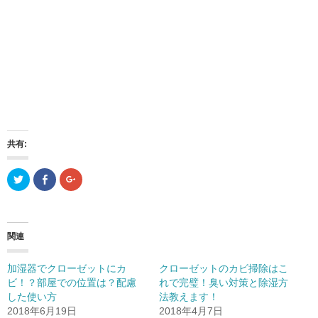
共有:
ク
F
ク
リ
a
リ
ッ
c
ッ
ク
e
ク
し
b
し
て
o
て
T
o
G
関連
w
k
o
i
で
o
t
共
g
t
有
l
加湿器でクローゼットにカ
クローゼットのカビ掃除はこ
e
(
e
r
新
+
ビ！？部屋での位置は？配慮
れで完璧！臭い対策と除湿方
で
し
で
した使い方
共
い
共
法教えます！
有
ウ
有
2018年6月19日
2018年4月7日
(
ィ
(