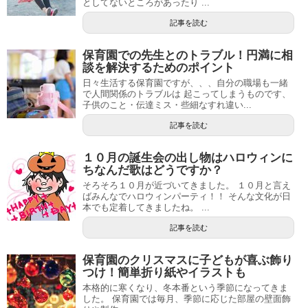
としてないところがあったり ...
記事を読む
保育園での先生とのトラブル！円満に相
談を解決するためのポイント
日々生活する保育園ですが、、、自分の職場も一緒
で人間関係のトラブルは 起こってしまうものです、
子供のこと・伝達ミス・些細なすれ違い...
記事を読む
１０月の誕生会の出し物はハロウィンに
ちなんだ歌はどうですか？
そろそろ１０月が近づいてきました。 １０月と言え
ばみんなでハロウィンパーティ！！ そんな文化が日
本でも定着してきましたね。 ...
記事を読む
保育園のクリスマスに子どもが喜ぶ飾り
つけ！簡単折り紙やイラストも
本格的に寒くなり、冬本番という季節になってきま
した。 保育園では毎月、季節に応じた部屋の壁面飾