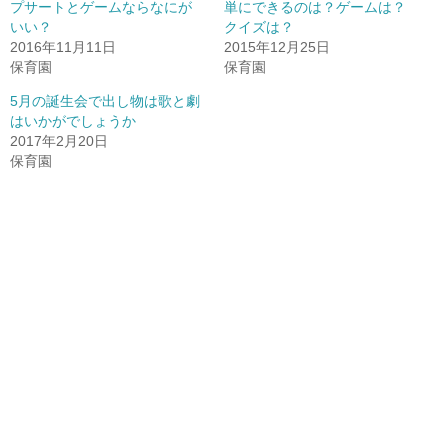
r
新
+
プサートとゲームならなにが
単にできるのは？ゲームは？
で
し
で
いい？
共
い
共
クイズは？
有
ウ
有
2016年11月11日
2015年12月25日
(
ィ
(
新
ン
新
保育園
保育園
し
ド
し
い
ウ
い
ウ
で
ウ
5月の誕生会で出し物は歌と劇
ィ
開
ィ
はいかがでしょうか
ン
き
ン
ド
ま
ド
2017年2月20日
ウ
す
ウ
で
)
で
保育園
開
開
き
き
ま
ま
す
す
)
)