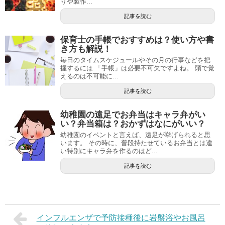
りや製作...
記事を読む
保育士の手帳でおすすめは？使い方や書
き方も解説！
毎日のタイムスケジュールやその月の行事などを把
握するには 「手帳」は必要不可欠ですよね。 頭で覚
えるのは不可能に...
記事を読む
幼稚園の遠足でお弁当はキャラ弁がい
い？弁当箱は？おかずはなにがいい？
幼稚園のイベントと言えば、遠足が挙げられると思
います。 その時に、普段持たせているお弁当とは違
い特別にキャラ弁を作るのはど...
記事を読む
インフルエンザで予防接種後に岩盤浴やお風呂