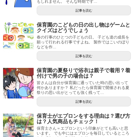
もしれません。 そんな時期です...
記事を読む
保育園のこどもの日の出し物はゲームと
クイズはどうでしょう
春の行事のひとつの子どもの日。 子ども達の成長を
願って行われる行事ですよね。 製作ではこいのぼり
などを作...
記事を読む
保育園の夏祭りで浴衣は親子で着用？着
付けで男の子の場合は？
皆さんは自分が保育園に通っていた時の思い出って
何かありますか？ 私だったら保育園で開催される夏
祭りの思い出がとっても強く残って...
記事を読む
保育士がエプロンをする理由は？選び方
は？人気商品もチェック！
保育士さん＝エプロンという印象がとても高いと思
います。 でも中にはエプロンを毎日しているところ