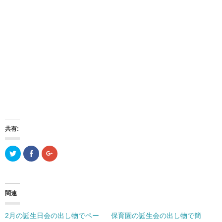
共有:
ク
F
ク
リ
a
リ
ッ
c
ッ
ク
e
ク
し
b
し
て
o
て
T
o
G
関連
w
k
o
i
で
o
t
共
g
t
有
l
2月の誕生日会の出し物でペー
保育園の誕生会の出し物で簡
e
(
e